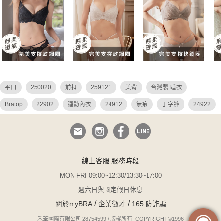
平口
250020
前扣
259121
美背
台灣製 睡衣
Bratop
22902
運動內衣
24912
無痕
丁字褲
24922
26036
26027
26049
26048
集中托高 睡衣
QQ美波
大碼 平口內衣
蕾絲
危險尤物
平口內衣
哺乳
調整 連身
透視
性感 薄紗
25904
i罩杯
N罩杯
無與倫比
線上客服 服務時段
無襯內衣
睡衣
小胸爆乳
瑪德蓮
25027 250020
無襯
MON-FRI 09:00~12:30/13:30~17:00
鋼圈睡衣
吊帶襪
無鋼圈
白色 蕾絲內衣
24914
蕾絲內褲
週六日與國定假日休息
/
/
關於myBRA
企業徵才
165 防詐騙
台灣製
前扣式內衣
k罩杯
無肩帶
淺調
平胸
焦糖
禾荃國際有限公司 28754599 / 版權所有 COPYRIGHT©1996