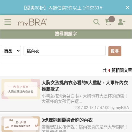
【挑內衣】搜尋結果 | myBRA 最懂妳的內衣品牌
【優惠68折】內褲任選3件以上 1件$333👙
【買內衣免運費】台灣滿1200運費0元🚛
搜尋關鍵字
【首購優惠】新客最高可折$150再免運❗
搜尋
【夏日滿額贈】把衣物壓縮收納袋回家 🌞
【父親節快樂】男內褲5件$999🧔
共
4
篇相關文章
大胸女孩挑內衣必看的5大重點，大罩杯內衣
推薦款式
小胸女孩別急著白眼，大胸也有大罩杯的煩惱！
大罩杯的女孩們在選...
2017-02-18 17:47:00 by myBRA
3步驟挑到最適合妳的內衣
麥編想跟女孩們說：挑內衣真的是門大學問喔！