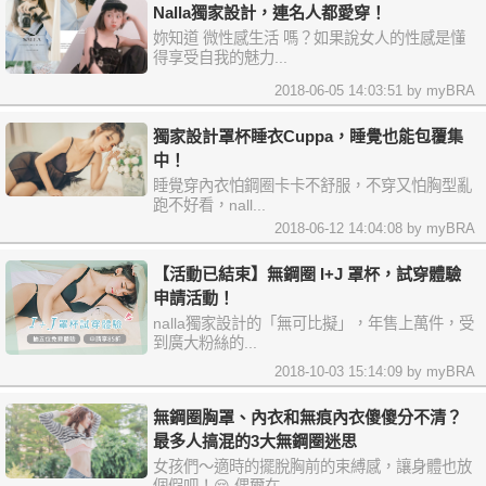
Nalla獨家設計，連名人都愛穿！
妳知道 微性感生活 嗎？如果說女人的性感是懂
得享受自我的魅力...
2018-06-05 14:03:51 by myBRA
獨家設計罩杯睡衣Cuppa，睡覺也能包覆集
中！
睡覺穿內衣怕鋼圈卡卡不舒服，不穿又怕胸型亂
跑不好看，nall...
2018-06-12 14:04:08 by myBRA
【活動已結束】無鋼圈 I+J 罩杯，試穿體驗
申請活動！
nalla獨家設計的「無可比擬」，年售上萬件，受
到廣大粉絲的...
2018-10-03 15:14:09 by myBRA
無鋼圈胸罩、內衣和無痕內衣傻傻分不清？
最多人搞混的3大無鋼圈迷思
女孩們～適時的擺脫胸前的束縛感，讓身體也放