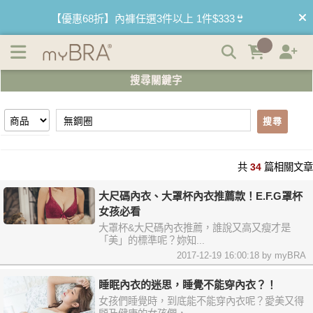
【無鋼圈】搜尋結果 | myBRA 最懂妳的內衣品牌
【優惠68折】內褲任選3件以上 1件$333👙
【買內衣免運費】台灣滿1200運費0元🚛
搜尋關鍵字
【首購優惠】新客最高可折$150再免運❗
搜尋
【夏日滿額贈】把衣物壓縮收納袋回家 🌞
【父親節快樂】男內褲5件$999🧔
共
34
篇相關文章
大尺碼內衣、大罩杯內衣推薦款！E.F.G罩杯
女孩必看
大罩杯&大尺碼內衣推薦，誰說又高又瘦才是
「美」的標準呢？妳知...
2017-12-19 16:00:18 by myBRA
睡眠內衣的迷思，睡覺不能穿內衣？！
女孩們睡覺時，到底能不能穿內衣呢？愛美又得