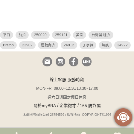
平口
前扣
250020
259121
美背
台灣製 睡衣
Bratop
22902
運動內衣
24912
丁字褲
無痕
24922
26036
26027
26049
26048
集中托高 睡衣
QQ美波
大碼 平口內衣
蕾絲
危險尤物
平口內衣
哺乳
性感 薄紗
25904
i罩杯
N罩杯
調整 連身
透視
無與倫比
線上客服 服務時段
無襯內衣
睡衣
小胸爆乳
瑪德蓮
25027 250020
無襯
MON-FRI 09:00~12:30/13:30~17:00
鋼圈睡衣
吊帶襪
無鋼圈
白色 蕾絲內衣
24914
蕾絲內褲
週六日與國定假日休息
/
/
關於myBRA
企業徵才
165 防詐騙
台灣製
前扣式內衣
k罩杯
無肩帶
平胸
焦糖
禾荃國際有限公司 28754599 / 版權所有 COPYRIGHT©1996
搖曳風鈴
小胸睡衣
性感 透視
淺調
24913
200111
22901
細肩帶
無可比擬
水滴型
26022
絲襪