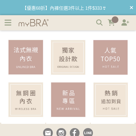
myBRA｜內衣品牌推薦｜最懂妳的內衣品牌 | myBRA 最懂
【優惠68折】內褲任選3件以上 1件$333👙
妳的內衣品牌
【買內衣免運費】台灣滿1200運費0元🚛
【首購優惠】新客最高可折$150再免運❗
【夏日滿額贈】把衣物壓縮收納袋回家 🌞
【父親節快樂】男內褲5件$999🧔