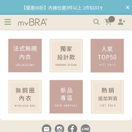
myBRA｜內衣品牌推薦｜最懂妳的內衣品牌 | myBRA 最懂
【優惠68折】內褲任選3件以上 1件$333👙
妳的內衣品牌
【買內衣免運費】台灣滿1200運費0元🚛
【首購優惠】新客最高可折$150再免運❗
【夏日滿額贈】把衣物壓縮收納袋回家 🌞
【父親節快樂】男內褲5件$999🧔