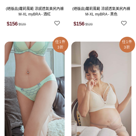
(絕版品)蘿莉風範 涼感透氣美尻內褲
(絕版品)蘿莉風範 涼感透氣美尻內褲
M-XL myBRA - 酒紅
M-XL myBRA - 黑色
$156
$156
$520
$520
任1件
任1件
3折
3折