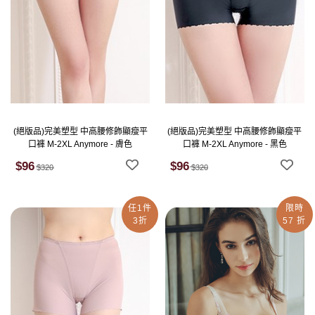
(絕版品)完美塑型 中高腰修飾顯瘦平
(絕版品)完美塑型 中高腰修飾顯瘦平
口褲 M-2XL Anymore - 膚色
口褲 M-2XL Anymore - 黑色
$96
$96
$320
$320
任1件
限時
3折
57 折