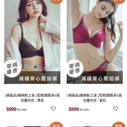
(絕版品)維納斯之淚 J型軟鋼圈深V高
(絕版品)維納斯之淚 J型軟鋼圈深V高
包覆內衣 - 黑色
包覆內衣 - 紫紅
$999
$999
$1,380
$1,580
限時
限時