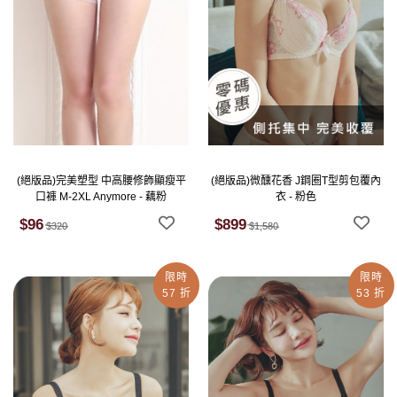
(絕版品)完美塑型 中高腰修飾顯瘦平
(絕版品)微醺花香 J鋼圈T型剪包覆內
口褲 M-2XL Anymore - 藕粉
衣 - 粉色
$96
$899
$320
$1,580
限時
限時
57 折
53 折