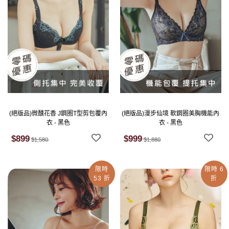
(絕版品)微醺花香 J鋼圈T型剪包覆內
(絕版品)漫步仙境 軟鋼圈美胸機能內
衣 - 黑色
衣 - 黑色
$899
$999
$1,580
$1,880
限時
限時 6
53 折
折