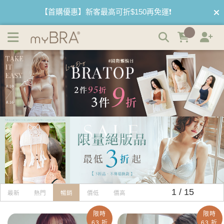
絕版品3折起 | myBRA 最懂妳的內衣品牌
【國際懶惰日】BRATOP2件95折 3件9折🌱
1 / 15
最新
熱門
暢銷
價低
價高
限時
限時
63 折
63 折