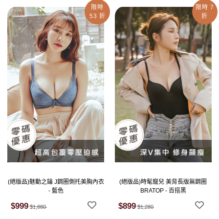
限時
限時 7
53 折
折
(絕版品)魅動之鑰 J鋼圈側托美胸內衣
(絕版品)時髦寵兒 美背長版無鋼圈
- 藍色
BRATOP - 百搭黑
$999
$899
$1,880
$1,280