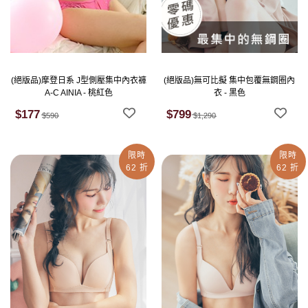
(絕版品)摩登日系 J型側壓集中內衣褲
(絕版品)無可比擬 集中包覆無鋼圈內
A-C AINIA - 桃紅色
衣 - 黑色
$177
$799
$590
$1,290
限時
限時
62 折
62 折