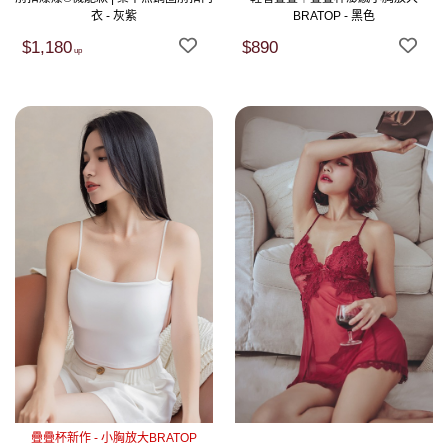
衣 - 灰紫
BRATOP - 黑色
$1,180
$890
疊疊杯新作 - 小胸放大BRATOP