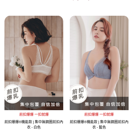
前扣爆爆 一扣就爆
前扣爆爆 一扣就爆
前扣爆爆®機能款 | 集中無鋼圈前扣內
前扣爆爆®機能款 | 集中無鋼圈前扣內
衣 - 白色
衣 - 藍色