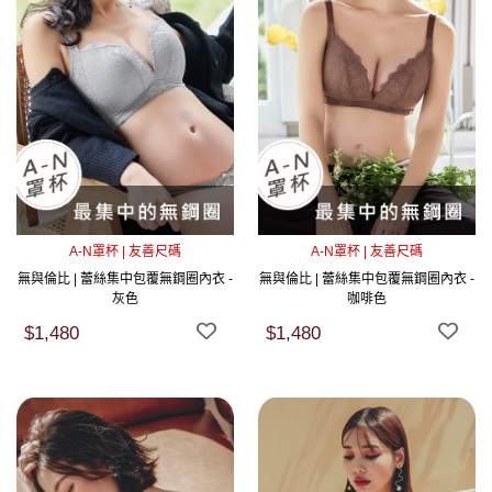
A-N罩杯 | 友善尺碼
A-N罩杯 | 友善尺碼
無與倫比 | 蕾絲集中包覆無鋼圈內衣 -
無與倫比 | 蕾絲集中包覆無鋼圈內衣 -
灰色
咖啡色
$1,480
$1,480