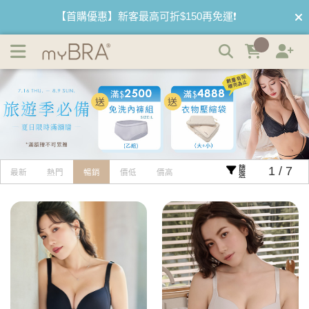
熱銷必買 | myBRA 最懂妳的內衣品牌
【首購優惠】新客最高可折$150再免運❗
【夏日滿額贈】把衣物壓縮收納袋回家 🌞
【父親節快樂】男內褲5件$999🧔
篩選
1 / 7
最新
熱門
暢銷
價低
價高