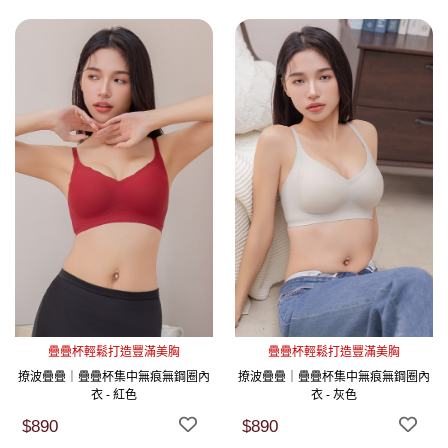
疊疊杯輕鬆打造豐滿美胸
疊疊杯輕鬆打造豐滿美胸
撩波疊疊｜疊疊杯集中無痕無鋼圈內
撩波疊疊｜疊疊杯集中無痕無鋼圈內
衣 - 紅色
衣 - 灰色
$890
$890