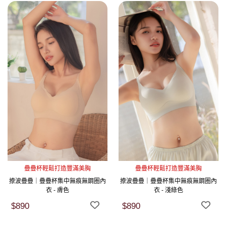
疊疊杯輕鬆打造豐滿美胸
疊疊杯輕鬆打造豐滿美胸
撩波疊疊｜疊疊杯集中無痕無鋼圈內
撩波疊疊｜疊疊杯集中無痕無鋼圈內
衣 - 膚色
衣 - 淺綠色
$890
$890