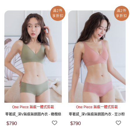
滿2件
滿2件
享折扣
享折扣
One Piece 無痕一體式剪裁
One Piece 無痕一體式剪裁
零著感_深V無痕無鋼圈內衣 - 橄欖綠
零著感_深V無痕無鋼圈內衣 - 豆沙粉
$790
$790