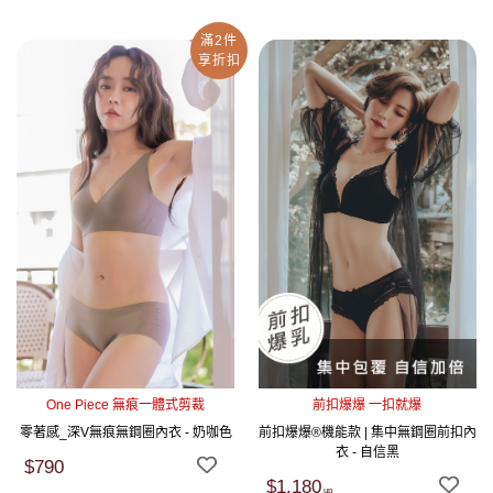
滿2件
享折扣
One Piece 無痕一體式剪裁
前扣爆爆 一扣就爆
零著感_深V無痕無鋼圈內衣 - 奶咖色
前扣爆爆®機能款 | 集中無鋼圈前扣內
衣 - 自信黑
$790
$1,180