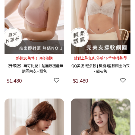
熱銷10萬件！現貨搶購
針對上胸無肉/外擴/下垂/產後胸型
【升級版】無可比擬｜超無痕機能無
QQ美波-輕柔款 | 機能J型軟鋼圈內衣
鋼圈內衣 - 粉色
- 銀灰色
$1,480
$1,480