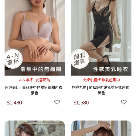
A-N罩杯 | 友善尺碼
火辣小腰姬 爆乳超集中
無與倫比 | 蕾絲集中包覆無鋼圈內衣 -
危險尤物 | 前扣緞面爆乳罩杯式睡衣 -
紫色
黑色
$1,480
$1,580