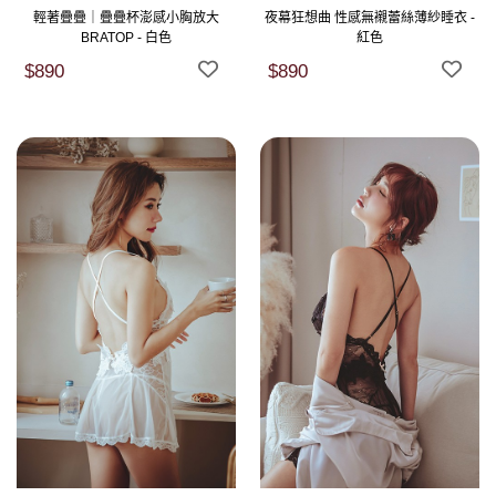
輕著疊疊｜疊疊杯澎感小胸放大
夜幕狂想曲 性感無襯蕾絲薄紗睡衣 -
BRATOP - 白色
紅色
$890
$890