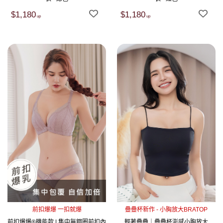
$1,180
$1,180
前扣爆爆 一扣就爆
疊疊杯新作 - 小胸放大BRATOP
前扣爆爆®機能款 | 集中無鋼圈前扣內
輕著疊疊｜疊疊杯澎感小胸放大