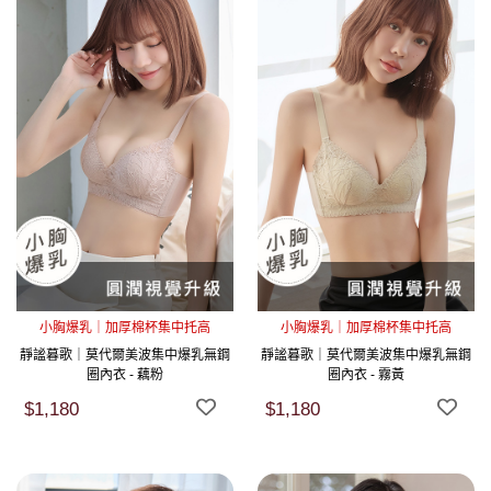
小胸爆乳｜加厚棉杯集中托高
小胸爆乳｜加厚棉杯集中托高
靜謐暮歌｜莫代爾美波集中爆乳無鋼
靜謐暮歌｜莫代爾美波集中爆乳無鋼
圈內衣 - 藕粉
圈內衣 - 霧黃
$1,180
$1,180