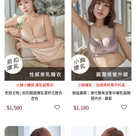
火辣小腰姬 爆乳超集中
小胸爆乳｜加厚棉杯集中托高
危險尤物 | 前扣緞面爆乳罩杯式睡衣 -
靜謐暮歌｜莫代爾美波集中爆乳無鋼
杏色
圈內衣 - 藕紫
$1,580
$1,180