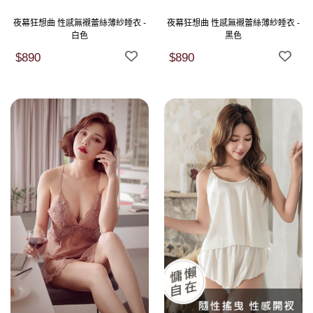
夜幕狂想曲 性感無襯蕾絲薄紗睡衣 -
夜幕狂想曲 性感無襯蕾絲薄紗睡衣 -
白色
黑色
$890
$890