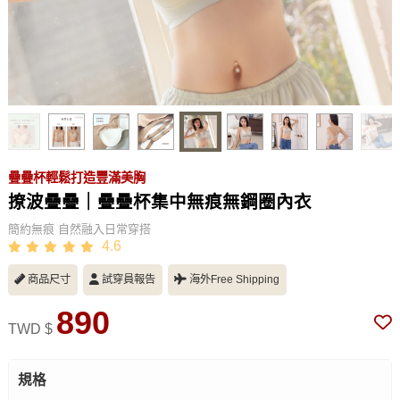
疊疊杯輕鬆打造豐滿美胸
撩波疊疊｜疊疊杯集中無痕無鋼圈內衣
簡約無痕 自然融入日常穿搭
4.6
商品尺寸
試穿員報告
海外Free Shipping
890
TWD $
規格