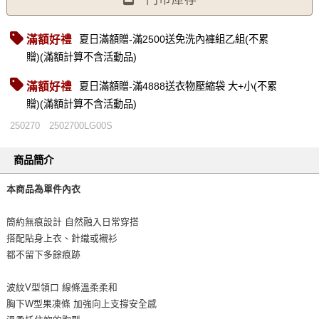
滿額好禮
夏日滿額贈-滿2500送免洗內褲組乙組(不累
贈)(滿額計算不含活動品)
滿額好禮
夏日滿額贈-滿4888送衣物壓縮袋 大+小(不累
贈)(滿額計算不含活動品)
250270
2502700LG00S
商品簡介
本商品為單件內衣
簡約無痕設計 自然融入日常穿搭
搭配貼身上衣、針織或襯衫
都不留下多餘痕跡
波紋V型領口 線條溫柔柔和
胸下W型果凍條 加強向上支撐安全感