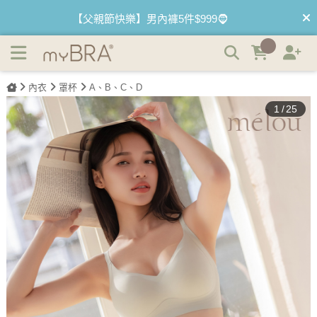
撩波疊疊｜疊疊杯集中無痕無鋼圈內衣 | myBRA 最懂妳的內
【2件$980】夏日首選 無痕無鋼圈內衣✌️
衣品牌
【最低3折】絕版內睡衣 下殺售完不補🤍
內衣
罩杯
A、B、C、D
【優惠68折】內褲任選3件以上 1件$333👙
1
/
25
【買內衣免運費】台灣滿1200運費0元🚛
【首購優惠】新客最高可折$150再免運❗
【夏日滿額贈】把衣物壓縮收納袋回家 🌞
【父親節快樂】男內褲5件$999🧔