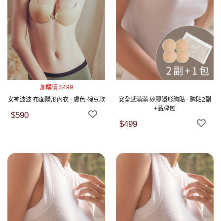
加購價 $499
女神波波 布面隱形內衣 - 膚色-碗豆款
安全感滿滿 矽膠隱形胸貼 - 胸貼2副
+品牌包
$590
$499