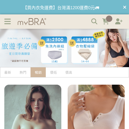
隱形內衣/胸貼 | myBRA 最懂妳的內衣品牌
【買內衣免運費】台灣滿1200運費0元🚛
【首購優惠】新客最高可折$150再免運❗
【夏日滿額贈】把衣物壓縮收納袋回家 🌞
【父親節快樂】男內褲5件$999🧔
最新
熱門
暢銷
價低
價高