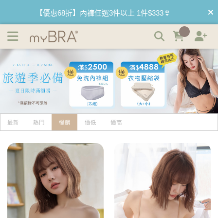
平口內衣 | myBRA 最懂妳的內衣品牌
【優惠68折】內褲任選3件以上 1件$333👙
【買內衣免運費】台灣滿1200運費0元🚛
【首購優惠】新客最高可折$150再免運❗
【夏日滿額贈】把衣物壓縮收納袋回家 🌞
【父親節快樂】男內褲5件$999🧔
最新
熱門
暢銷
價低
價高