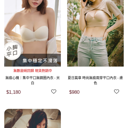
無數敲碗回歸 現貨熱銷中
無痕心機｜集中平口無鋼圈內衣 - 米
夏日篇章 時尚無痕兩穿平口內衣 - 膚
白
色
$1,180
$980