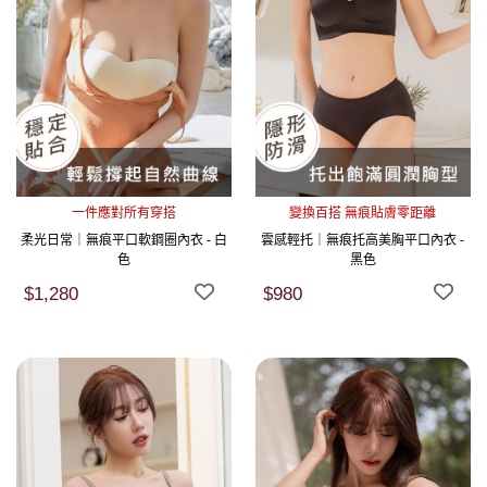
一件應對所有穿搭
變換百搭 無痕貼膚零距離
柔光日常｜無痕平口軟鋼圈內衣 - 白
雲感輕托｜無痕托高美胸平口內衣 -
色
黑色
$1,280
$980