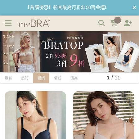
機能推薦 | myBRA 最懂妳的內衣品牌
【首購優惠】新客最高可折$150再免運❗
【國際懶惰日】BRATOP2件95折 3件9折🌱
1 / 11
最新
熱門
暢銷
價低
價高