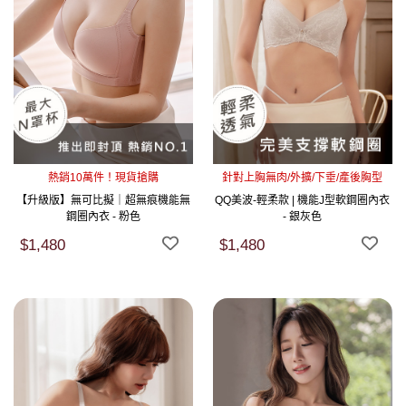
熱銷10萬件！現貨搶購
針對上胸無肉/外擴/下垂/產後胸型
【升級版】無可比擬｜超無痕機能無
QQ美波-輕柔款 | 機能J型軟鋼圈內衣
鋼圈內衣 - 粉色
- 銀灰色
$1,480
$1,480