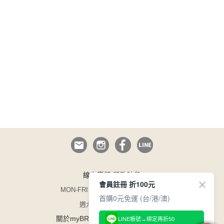
線上客服 服務時段
會員註冊 折100元
MON-FRI 09:00~12:30/13:30~17:00
首購0元免運 (台/港/澳)
週六日與國定假日休息
/
/
關於myBRA
企業徵才
165 防詐騙
LINE帳號→綁定再折50