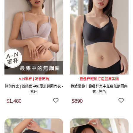
A-N罩杯 | 友善尺碼
疊疊杯輕鬆打造豐滿美胸
無與倫比 | 蕾絲集中包覆無鋼圈內衣 -
撩波疊疊｜疊疊杯集中無痕無鋼圈內
紫色
衣 - 黑色
$1,480
$890