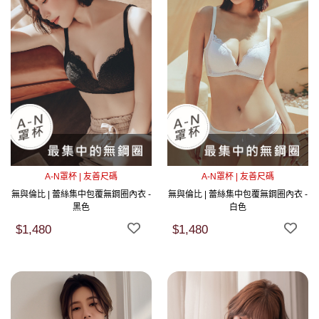
A-N罩杯 | 友善尺碼
A-N罩杯 | 友善尺碼
無與倫比 | 蕾絲集中包覆無鋼圈內衣 -
無與倫比 | 蕾絲集中包覆無鋼圈內衣 -
黑色
白色
$1,480
$1,480