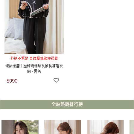
舒適不緊勒 直紋壓條顯瘦視覺
蝶語柔居｜壓條蝴蝶結長袖長褲睡衣
組 - 黑色
$990
全站熱銷排行榜