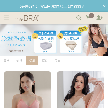
居家質感睡衣 | myBRA 最懂妳的內衣品牌
【優惠68折】內褲任選3件以上 1件$333👙
【買內衣免運費】台灣滿1200運費0元🚛
【首購優惠】新客最高可折$150再免運❗
【夏日滿額贈】把衣物壓縮收納袋回家 🌞
【父親節快樂】男內褲5件$999🧔
最新
熱門
暢銷
價低
價高