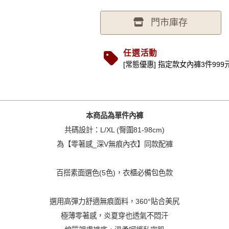
門市庫存
任選活動
[常態優惠] 指定款女內褲3件999元 (.
本商品為單件內褲
共碼設計：L/XL (臀圍81-98cm)
為【零著感_深V無痕內衣】同款配褲
百搭素面選色(5色)，衣櫃必備包色款
選用高彈力舒適無痕面料，360°貼合美尻
極薄零著感，炎夏穿也透氣不悶汗