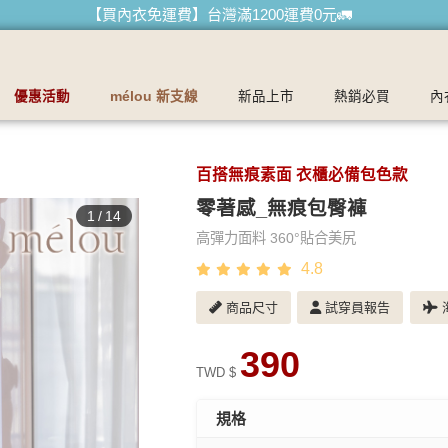
【買內衣免運費】台灣滿1200運費0元🚛
【首購優惠】新客最高可折$150再免運❗
【夏日滿額贈】把衣物壓縮收納袋回家 🌞
優惠活動
mélou 新支線
新品上市
熱銷必買
內
【父親節快樂】男內褲5件$999🧔
百搭無痕素面 衣櫃必備包色款
零著感_無痕包臀褲
1
/
14
高彈力面料 360°貼合美尻
4.8
商品尺寸
試穿員報告
海
390
TWD $
規格