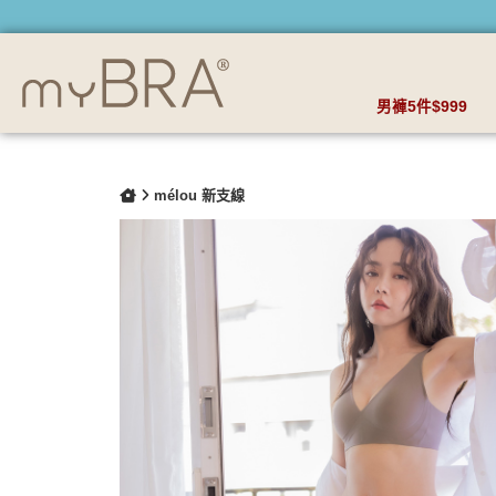
零著感_無痕包臀褲 | myBRA 最懂妳的內衣品牌
男褲5件$999
mélou 新支線