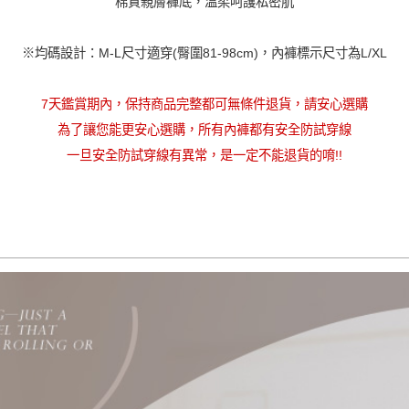
棉質親膚褲底，溫柔呵護私密肌
加入購物車
※均碼設計：M-L尺寸適穿(臀圍81-98cm)，內褲標示尺寸為L/XL
7天鑑賞期內，保持商品完整都可無條件退貨，請安心選購
為了讓您能更安心選購，所有內褲都有安全防試穿線
一旦安全防試穿線有異常，是一定不能退貨的唷!!