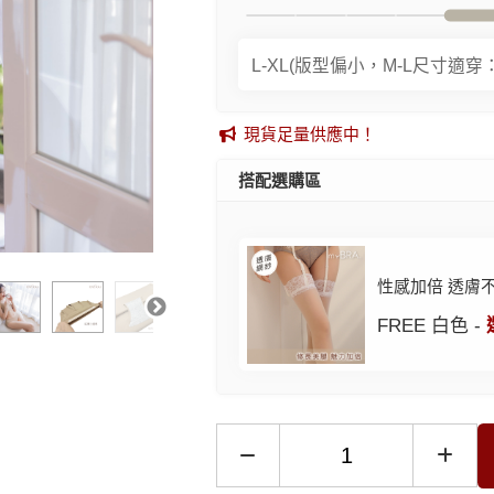
現貨足量供應中！
搭配選購區
性感加倍 透膚
FREE 白色 -