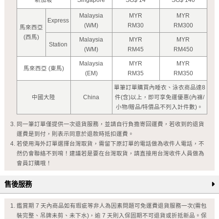
新加坡
Singapore
SG$ 14
SG$ 140
Malaysia
MYR
MYR
Express
(WM)
RM30
RM300
馬來西亞
(西馬)
Malaysia
MYR
MYR
Station
(WM)
RM45
RM450
Malaysia
MYR
MYR
馬來西亞 (東馬)
(EM)
RM35
RM350
單筆訂單購買內睡衣、泳衣商品達8
中國大陸
China
件(含)以上，即可享免運優惠(內褲/
小物/贈品/特價品不列入計件數)。
同一筆訂單僅提供一次退貨服務，並請自行負擔寄回運費，若收到的退貨
運費是到付，則表示同意於退款時抵扣運費。
若使用海外訂單選擇台灣取貨，需留下原訂單的電話做為收件人電話，不
然仍會聯絡不到唷！建議若是要在台灣取貨，請直接用台灣收件人員做為
會員訂購哦！
售後服務
鑑賞期 7 天內商品如有瑕疵等非人為因素問題可免運費退貨服務一次(需包
裝完整、吊牌未剪、未下水)，逾 7 天則入保固期不可退貨或折抵新品。保