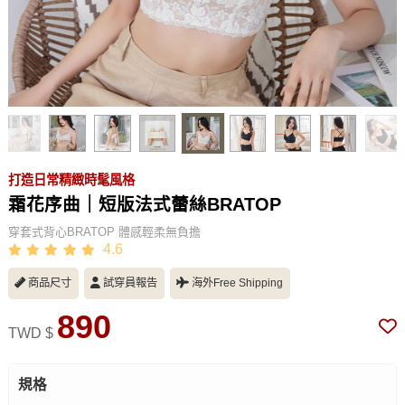
打造日常精緻時髦風格
霜花序曲｜短版法式蕾絲BRATOP
穿套式背心BRATOP 體感輕柔無負擔
4.6
商品尺寸
試穿員報告
海外Free Shipping
890
TWD $
規格