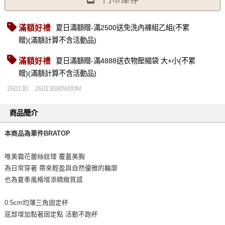
滿額好禮
夏日滿額贈-滿2500送免洗內褲組乙組(不累
贈)(滿額計算不含活動品)
滿額好禮
夏日滿額贈-滿4888送衣物壓縮袋 大+小(不累
贈)(滿額計算不含活動品)
260130
26013000W00M
商品簡介
本商品為單件BRATOP
唯美霜花蕾絲紋理 覆蓋美胸
為日常穿著 帶來輕盈與自然優雅的輪廓
也為夏季風格增添精緻質感
0.5cm均薄三角固定杯
底部增加黏著固定點 活動不跑杯