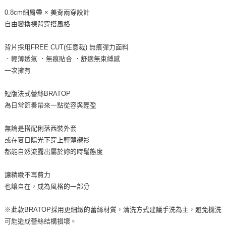
0.8cm細肩帶 × 美背兩穿設計
自由變換裸背穿搭風格
背片採用FREE CUT(任意裁) 無痕彈力面料
．輕薄透氣 ．無痕貼合 ．舒適無束縛感
一次擁有
短版法式蕾絲BRATOP
為日常節奏帶來一點從容與輕盈
無論是搭配俐落西裝外套
或在夏日陽光下穿上輕薄襯衫
都能自然流露出屬於妳的時髦態度
讓精緻不再費力
也讓自在，成為風格的一部分
※此款BRATOP採用更細緻的蕾絲材質，清洗方式建議手洗為主，避免機洗
可能造成蕾絲結構損壞。