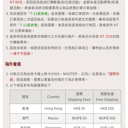
NT 80元
，若因退貨造成訂購數量(如任選活動)、金額未達活動標準(如滿
額活動)，將會取消原活動優惠改以商品原價計算訂單金額。
目前僅提供「
7-11退貨便
」退貨服務，每筆訂單提供一次免費退貨，同筆
訂單若欲二次退回商品，就要自行負擔退貨所產生的運費。離島地區暫不
提供「
7-11退貨便
」退貨服務，會員如有退貨需自行寄回，將會提供 NT
50 元郵資補助。
退款時若使用國泰世華銀行之外的銀行帳戶，將會另外收取
NT 15元
的跨
行轉帳費用。
超商未取貨，或是送貨拒收等狀況，仍視為訂單成立，購物金以及折價劵
一律不予退還
。
海外會員
付款方式為信用卡線上刷卡(VISA、MASTER、JCB)；包裹皆以「
國際快
遞
」配送服務，運費以重量及材積尺寸為計算標準。
以下地區享有免運優惠如下:
運費
滿額免運
國家
Country
Shipping Fees
Free Shipping
香港
Hong Kong
HK$ 50
HK$ 500
澳門
Macao
MOP$ 50
MOP$ 500