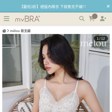
霜花序曲｜短版法式蕾絲BRATOP | myBRA 最懂妳的內衣
【優惠68折】內褲任選3件以上 1件$333👙
品牌
【買內衣免運費】台灣滿1200運費0元🚛
【首購優惠】新客最高可折$150再免運❗
mélou 新支線
1
/
12
【夏日滿額贈】把衣物壓縮收納袋回家 🌞
【父親節快樂】男內褲5件$999🧔