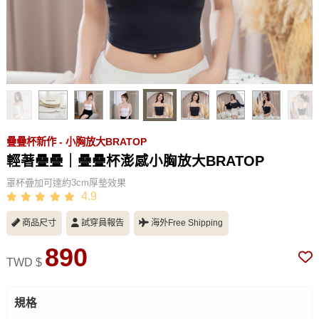
疊疊杯新作 - 小胸放大BRATOP
輕著疊疊｜疊疊杯澎感小胸放大BRATOP
罩杯疊加可達約3cm厚墊效果
4.9
商品尺寸
試穿員報告
海外Free Shipping
890
TWD $
規格