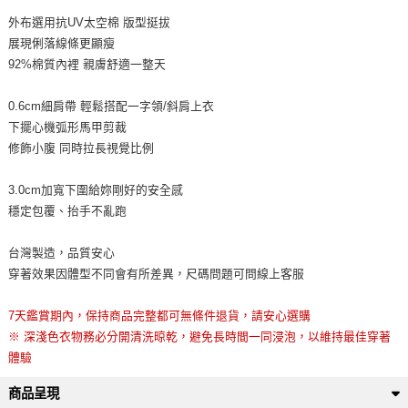
外布選用抗UV太空棉 版型挺拔
展現俐落線條更顯瘦
92%棉質內裡 親膚舒適一整天
0.6cm細肩帶 輕鬆搭配一字領/斜肩上衣
下擺心機弧形馬甲剪裁
修飾小腹 同時拉長視覺比例
3.0cm加寬下圍給妳剛好的安全感
穩定包覆、抬手不亂跑
台灣製造，品質安心
穿著效果因體型不同會有所差異，尺碼問題可問線上客服
7天鑑賞期內，保持商品完整都可無條件退貨，請安心選購
※ 深淺色衣物務必分開清洗晾乾，避免長時間一同浸泡，以維持最佳穿著
體驗
商品呈現