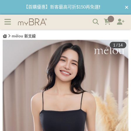
輕著疊疊｜疊疊杯澎感小胸放大BRATOP | myBRA 最懂妳
【夏日滿額贈】把衣物壓縮收納袋回家 🌞
的內衣品牌
【父親節快樂】男內褲5件$999🧔
mélou 新支線
1
/
14