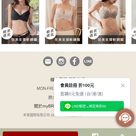
線上客服 服務時段
會員註冊 折100元
MON-FRI 09:00~12:30/13:30~17:00
首購0元免運 (台/港/澳)
週六日與國定假日休息
/
/
關於myBRA
企業徵才
165 防詐騙
LINE帳號→綁定再折50
禾荃國際有限公司 28754599 / 版權所有 COPYRIGHT©1996