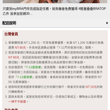
只要到myBRA門市完成指定任務，就有機會免費獲得 #輕著疊疊BRATOP
乙件 並參加官網30...
配送說明
台灣會員
單筆購物滿 NT 1,200 元，可享免運費優惠，未滿 NT 1,200 元需自行負擔
運費
NT 80元
，外島地區請務必選擇「7-11門市取貨付款」服務。
若退貨後總訂單商品金額未達免運費標準，將於退款時扣除出貨時的運費
NT 80元
，若因退貨造成訂購數量(如任選活動)、金額未達活動標準(如滿
額活動)，將會取消原活動優惠改以商品原價計算訂單金額。
目前僅提供「
7-11退貨便
」退貨服務，每筆訂單提供一次免費退貨，同筆
訂單若欲二次退回商品，就要自行負擔退貨所產生的運費。離島地區暫不
提供「
7-11退貨便
」退貨服務，會員如有退貨需自行寄回，將會提供 NT
50 元郵資補助。
退款時若使用國泰世華銀行之外的銀行帳戶，將會另外收取
NT 15元
的跨
行轉帳費用。
超商未取貨，或是送貨拒收等狀況，仍視為訂單成立，購物金以及折價劵
一律不予退還
。