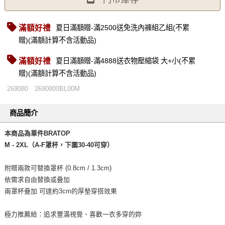
滿額好禮
夏日滿額贈-滿2500送免洗內褲組乙組(不累
贈)(滿額計算不含活動品)
滿額好禮
夏日滿額贈-滿4888送衣物壓縮袋 大+小(不累
贈)(滿額計算不含活動品)
269080
2690800BL00M
商品簡介
本商品為單件BRATOP
M - 2XL（A-F罩杯，下圍30-40可穿）
附贈兩款可替換罩杯 (0.8cm / 1.3cm)
依需求自由替換或疊加
兩罩杯疊加 可達約3cm的厚墊穿搭效果
極力推薦給：追求豐滿視覺、喜歡一衣多穿的妳