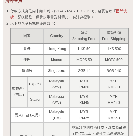
海外會員
付款方式為信用卡線上刷卡(VISA、MASTER、JCB)；包裹皆以「
國際快
遞
」配送服務，運費以重量及材積尺寸為計算標準。
以下地區享有免運優惠如下:
運費
滿額免運
國家
Country
Shipping Fees
Free Shipping
香港
Hong Kong
HK$ 50
HK$ 500
澳門
Macao
MOP$ 50
MOP$ 500
新加坡
Singapore
SG$ 14
SG$ 140
Malaysia
MYR
MYR
Express
(WM)
RM30
RM300
馬來西亞
(西馬)
Malaysia
MYR
MYR
Station
(WM)
RM45
RM450
Malaysia
MYR
MYR
馬來西亞 (東馬)
(EM)
RM35
RM350
單筆訂單購買內睡衣、泳衣商品達
8件(含)以上，即可享免運優惠(內