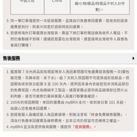
中國大陸
China
褲/小物/贈品/特價品不列入計件
數)。
同一筆訂單僅提供一次退貨服務，並請自行負擔寄回運費，若收到的退貨
運費是到付，則表示同意於退款時抵扣運費。
若使用海外訂單選擇台灣取貨，需留下原訂單的電話做為收件人電話，不
然仍會聯絡不到唷！建議若是要在台灣取貨，請直接用台灣收件人員做為
會員訂購哦！
售後服務
鑑賞期 7 天內商品如有瑕疵等非人為因素問題可免運費退貨服務一次(需包
裝完整、吊牌未剪、未下水)，逾 7 天則入保固期不可退貨或折抵新品。保
固期為收到貨日起第 8 至 100 天內，提供因本身內衣版型但非消耗品部份
的免費保固。內衣為精細手工製品，請買家務必提供商品損壞部位照片以
利判斷，是否可維修仍需與客服人員進行聯繫後確認。
100天的保固期間，來回的運費由 myBRA 支付。收到貨日第 101 天起，
由甜心您負擔來回運費。
若經客服人員確認是人為因素損壞，則無法享有「終身免費維修服務」，
須自行負擔來回運費及維修費用，且本公司仍保留可否維修之權益。
myBRA 並沒有提供換貨服務，僅提供
「退貨服務」。