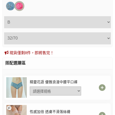
現貨僅剩8件，即將售完！
搭配選購區
精靈花語 優雅浪漫中腰平口褲
性感加倍 透膚不滑落絲襪