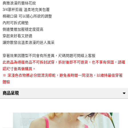
典雅浪漫的蕾絲花紋
3/4罩杯剪裁 溫柔地完美包覆
棉襯口袋 可以隨心所欲的調整
內附可拆式襯墊
側邊雙層加壓穩定度提高
穿起來好看又舒適
讓妳散發出溫柔浪漫的迷人風采
穿著效果因體型不同會有所差異，尺碼問題可問線上客服
此商品為絕版商品不可拆封試穿，拆封後即不可退貨，也不享有保固，請確
認尺寸後再做購買。
※ 深淺色衣物務必分開清洗晾乾，避免長時間一同浸泡，以維持最佳穿著
體驗
商品呈現