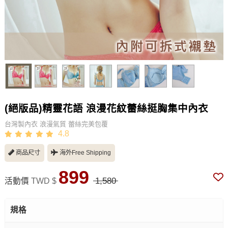
(絕版品)精靈花語 浪漫花紋蕾絲挺胸集中內衣
台灣製內衣 浪漫氣質 蕾絲完美包覆
4.8
商品尺寸
海外Free Shipping
899
1,580
活動價
TWD $
規格