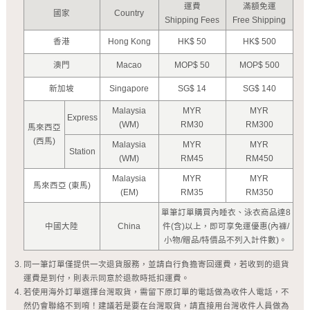
運費
滿額免運
國家
Country
Shipping Fees
Free Shipping
香港
Hong Kong
HK$ 50
HK$ 500
澳門
Macao
MOP$ 50
MOP$ 500
新加坡
Singapore
SG$ 14
SG$ 140
Malaysia
MYR
MYR
Express
(WM)
RM30
RM300
馬來西亞
(西馬)
Malaysia
MYR
MYR
Station
(WM)
RM45
RM450
Malaysia
MYR
MYR
馬來西亞 (東馬)
(EM)
RM35
RM350
單筆訂單購買內睡衣、泳衣商品達8
中國大陸
China
件(含)以上，即可享免運優惠(內褲/
小物/贈品/特價品不列入計件數)。
同一筆訂單僅提供一次退貨服務，並請自行負擔寄回運費，若收到的退貨
運費是到付，則表示同意於退款時抵扣運費。
若使用海外訂單選擇台灣取貨，需留下原訂單的電話做為收件人電話，不
然仍會聯絡不到唷！建議若是要在台灣取貨，請直接用台灣收件人員做為