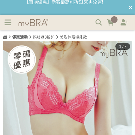
(絕版品)精靈花語 浪漫花紋蕾絲挺胸集中內衣 | myBRA 最懂
【國際懶惰日】BRATOP2件95折 3件9折🌱
妳的內衣品牌
優惠活動
絕版品3折起
美胸包覆機能款
1
/
7