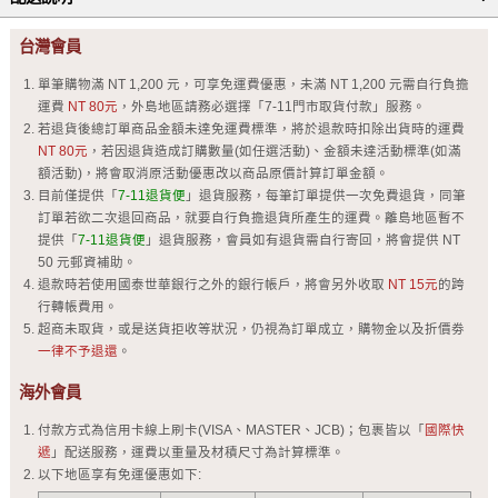
台灣會員
單筆購物滿 NT 1,200 元，可享免運費優惠，未滿 NT 1,200 元需自行負擔
運費
NT 80元
，外島地區請務必選擇「7-11門市取貨付款」服務。
若退貨後總訂單商品金額未達免運費標準，將於退款時扣除出貨時的運費
NT 80元
，若因退貨造成訂購數量(如任選活動)、金額未達活動標準(如滿
額活動)，將會取消原活動優惠改以商品原價計算訂單金額。
目前僅提供「
7-11退貨便
」退貨服務，每筆訂單提供一次免費退貨，同筆
訂單若欲二次退回商品，就要自行負擔退貨所產生的運費。離島地區暫不
提供「
7-11退貨便
」退貨服務，會員如有退貨需自行寄回，將會提供 NT
50 元郵資補助。
退款時若使用國泰世華銀行之外的銀行帳戶，將會另外收取
NT 15元
的跨
行轉帳費用。
超商未取貨，或是送貨拒收等狀況，仍視為訂單成立，購物金以及折價劵
一律不予退還
。
海外會員
付款方式為信用卡線上刷卡(VISA、MASTER、JCB)；包裹皆以「
國際快
遞
」配送服務，運費以重量及材積尺寸為計算標準。
以下地區享有免運優惠如下: