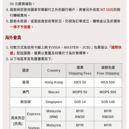
50 元郵資補助。
退款時若使用國泰世華銀行之外的銀行帳戶，將會另外收取
NT 15元
的跨
行轉帳費用。
超商未取貨，或是送貨拒收等狀況，仍視為訂單成立，購物金以及折價劵
一律不予退還
。
海外會員
付款方式為信用卡線上刷卡(VISA、MASTER、JCB)；包裹皆以「
國際快
遞
」配送服務，運費以重量及材積尺寸為計算標準。
以下地區享有免運優惠如下:
運費
滿額免運
國家
Country
Shipping Fees
Free Shipping
香港
Hong Kong
HK$ 50
HK$ 500
澳門
Macao
MOP$ 50
MOP$ 500
新加坡
Singapore
SG$ 14
SG$ 140
Malaysia
MYR
MYR
Express
(WM)
RM30
RM300
馬來西亞
(西馬)
Malaysia
MYR
MYR
Station