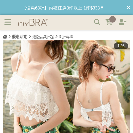
(絕版品)南洋熱情 完美比例高腰荷葉兩件式泳衣 | myBRA 最
【買內衣免運費】台灣滿1200運費0元🚛
懂妳的內衣品牌
【首購優惠】新客最高可折$150再免運❗
優惠活動
絕版品3折起
3 折專區
【夏日滿額贈】把衣物壓縮收納袋回家 🌞
1
/
6
【父親節快樂】男內褲5件$999🧔