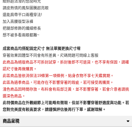
給妳超活潑的悠閒時光
調皮熱情的鳳梨圖騰超亮眼
還能肩帶平口兩種穿法!
加入高腰版型泳褲
把腿部修飾的纖細修長
想不被多看兩眼都難~
成套商品均搭配固定尺寸 無法單獨更換尺寸唷
穿著效果因體型不同會有所差異，尺碼問題可問線上客服
此商品為絕版商品不可拆封試穿，拆封後即不可退貨，也不享有保固，請確
認尺寸後再做購買。
此區商品皆依消保法19條第一項條例，貼身衣物不享七天鑑賞期。
此區為過季商品，可能存在不影響穿著的瑕疵，若可接受再購買。
淺色商品因時間存放，布料會有局部泛黃，並不影響穿著，若會介意者請挑
選深色商品。
此特價商品在外觀細節上可能略有微瑕，但並不影響穿著舒適度與功能。若
您對完美度有較高要求，請謹慎評估後再行下單，感謝理解。
商品呈現