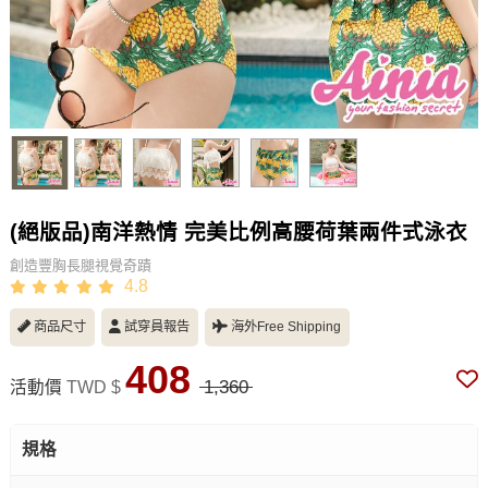
(絕版品)南洋熱情 完美比例高腰荷葉兩件式泳衣
創造豐胸長腿視覺奇蹟
4.8
商品尺寸
試穿員報告
海外Free Shipping
408
1,360
活動價
TWD $
規格