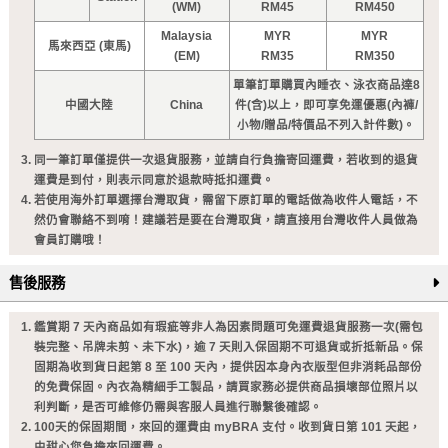
(WM)
RM45
RM450
Malaysia
MYR
MYR
馬來西亞 (東馬)
(EM)
RM35
RM350
單筆訂單購買內睡衣、泳衣商品達8
中國大陸
China
件(含)以上，即可享免運優惠(內褲/
小物/贈品/特價品不列入計件數)。
同一筆訂單僅提供一次退貨服務，並請自行負擔寄回運費，若收到的退貨
運費是到付，則表示同意於退款時抵扣運費。
若使用海外訂單選擇台灣取貨，需留下原訂單的電話做為收件人電話，不
然仍會聯絡不到唷！建議若是要在台灣取貨，請直接用台灣收件人員做為
會員訂購哦！
售後服務
鑑賞期 7 天內商品如有瑕疵等非人為因素問題可免運費退貨服務一次(需包
裝完整、吊牌未剪、未下水)，逾 7 天則入保固期不可退貨或折抵新品。保
固期為收到貨日起第 8 至 100 天內，提供因本身內衣版型但非消耗品部份
的免費保固。內衣為精細手工製品，請買家務必提供商品損壞部位照片以
利判斷，是否可維修仍需與客服人員進行聯繫後確認。
100天的保固期間，來回的運費由 myBRA 支付。收到貨日第 101 天起，
由甜心您負擔來回運費。