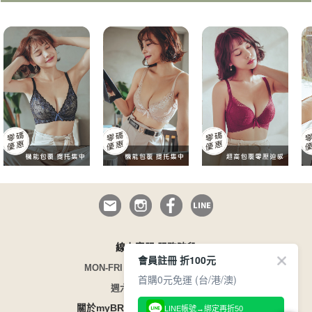
線上客服 服務時段
會員註冊 折100元
MON-FRI 09:00~12:30/13:30~17:00
首購0元免運 (台/港/澳)
週六日與國定假日休息
/
/
關於myBRA
企業徵才
165 防詐騙
LINE帳號→綁定再折50