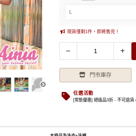
現貨僅剩1件，即將售完！
門市庫存
任選活動
[常態優惠] 絕版品3折 - 不可退貨 (..
本商品為泳衣+泳褲