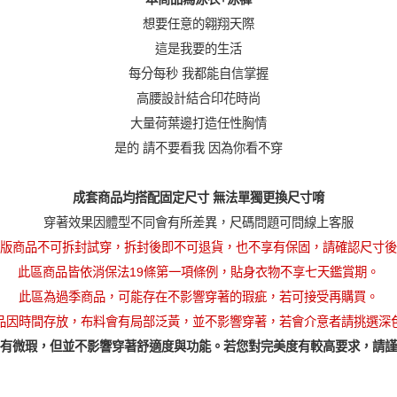
想要任意的翱翔天際
這是我要的生活
每分每秒 我都能自信掌握
高腰設計結合印花時尚
大量荷葉邊打造任性胸情
是的 請不要看我 因為你看不穿
成套商品均搭配固定尺寸 無法單獨更換尺寸唷
穿著效果因體型不同會有所差異，尺碼問題可問線上客服
版商品不可拆封試穿，拆封後即不可退貨，也不享有保固，請確認尺寸後
此區商品皆依消保法19條第一項條例，貼身衣物不享七天鑑賞期。
此區為過季商品，可能存在不影響穿著的瑕疵，若可接受再購買。
品因時間存放，布料會有局部泛黃，並不影響穿著，若會介意者請挑選深
有微瑕，但並不影響穿著舒適度與功能。若您對完美度有較高要求，請謹
僅剩1件，即將售完！