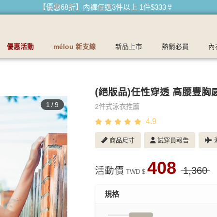
衣品牌
【優惠68折】內褲任選3件以上 1件$333👙
【買內衣免運費】台灣滿1200運費0元🚛
【首購優惠】新客最高可折$150再免運❗
優惠活動
mélou 新支線
新品上市
熱銷必買
內
【夏日滿額贈】把衣物壓縮收納袋回家 🌞
【父親節快樂】男內褲5件$999🧔
(絕版品)任性穿透 高腰豐胸
1
/
9
2件式泳衣推薦
4.9
商品尺寸
試穿員報告
海
408
活動價
1,360
TWD $
規格