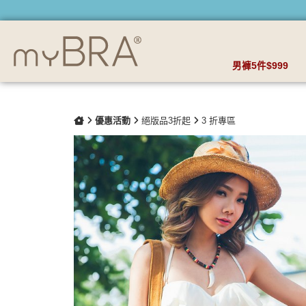
(絕版品)任性穿透 高腰豐胸感兩件式泳衣 | myBRA 最懂妳的內
男褲5件$999
優惠活動
絕版品3折起
3 折專區