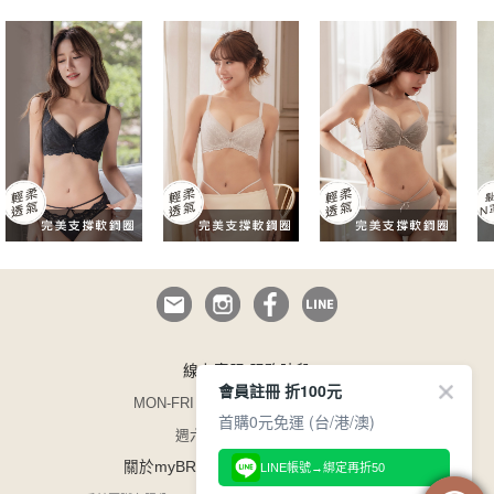
線上客服 服務時段
會員註冊 折100元
MON-FRI 09:00~12:30/13:30~17:00
首購0元免運 (台/港/澳)
週六日與國定假日休息
/
/
關於myBRA
企業徵才
165 防詐騙
LINE帳號→綁定再折50