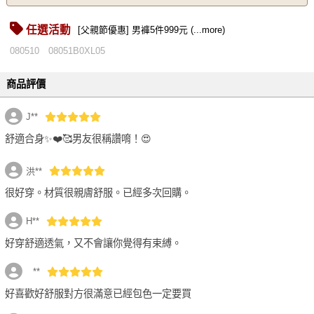
任選活動
[父親節優惠] 男褲5件999元 (...more)
080510
08051B0XL05
商品評價
J**
舒適合身✨❤️🥰男友很稱讚唷！😍
洪**
很好穿。材質很親膚舒服。已經多次回購。
H**
好穿舒適透氣，又不會讓你覺得有束縛。
⠀**
好喜歡好舒服對方很滿意已經包色一定要買