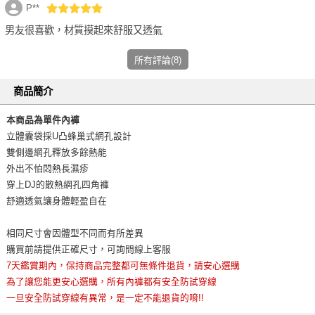
P**
男友很喜歡，材質摸起來舒服又透氣
所有評論(8)
商品簡介
本商品為單件內褲
立體囊袋採U凸蜂巢式網孔設計
雙側邊網孔釋放多餘熱能
外出不怕悶熱長濕疹
穿上DJ的散熱網孔四角褲
舒適透氣讓身體輕盈自在
相同尺寸會因體型不同而有所差異
購買前請提供正確尺寸，可詢問線上客服
7天鑑賞期內，保持商品完整都可無條件退貨，請安心選購
為了讓您能更安心選購，所有內褲都有安全防試穿線
一旦安全防試穿線有異常，是一定不能退貨的唷!!