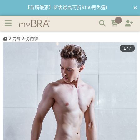
吸濕排汗 貼身四角男內褲 | myBRA 最懂妳的內衣品牌
【夏日滿額贈】把衣物壓縮收納袋回家 🌞
【父親節快樂】男內褲5件$999🧔
內褲
男內褲
1
/
7