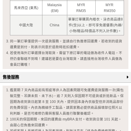
Malaysia
MYR
MYR
馬來西亞 (東馬)
(EM)
RM35
RM350
單筆訂單購買內睡衣、泳衣商品達8
中國大陸
China
件(含)以上，即可享免運優惠(內褲/
小物/贈品/特價品不列入計件數)。
同一筆訂單僅提供一次退貨服務，並請自行負擔寄回運費，若收到的退貨
運費是到付，則表示同意於退款時抵扣運費。
若使用海外訂單選擇台灣取貨，需留下原訂單的電話做為收件人電話，不
然仍會聯絡不到唷！建議若是要在台灣取貨，請直接用台灣收件人員做為
會員訂購哦！
售後服務
鑑賞期 7 天內商品如有瑕疵等非人為因素問題可免運費退貨服務一次(需包
裝完整、吊牌未剪、未下水)，逾 7 天則入保固期不可退貨或折抵新品。保
固期為收到貨日起第 8 至 100 天內，提供因本身內衣版型但非消耗品部份
的免費保固。內衣為精細手工製品，請買家務必提供商品損壞部位照片以
利判斷，是否可維修仍需與客服人員進行聯繫後確認。
100天的保固期間，來回的運費由 myBRA 支付。收到貨日第 101 天起，
由甜心您負擔來回運費。