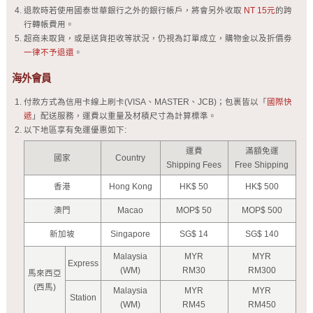
退款時若使用國泰世華銀行之外的銀行帳戶，將會另外收取
NT 15元
的跨
行轉帳費用。
超商未取貨，或是送貨拒收等狀況，仍視為訂單成立，購物金以及折價劵
一律不予退還
。
海外會員
付款方式為信用卡線上刷卡(VISA、MASTER、JCB)；包裹皆以「
國際快
遞
」配送服務，運費以重量及材積尺寸為計算標準。
以下地區享有免運優惠如下:
運費
滿額免運
國家
Country
Shipping Fees
Free Shipping
香港
Hong Kong
HK$ 50
HK$ 500
澳門
Macao
MOP$ 50
MOP$ 500
新加坡
Singapore
SG$ 14
SG$ 140
Malaysia
MYR
MYR
Express
(WM)
RM30
RM300
馬來西亞
(西馬)
Malaysia
MYR
MYR
Station
(WM)
RM45
RM450