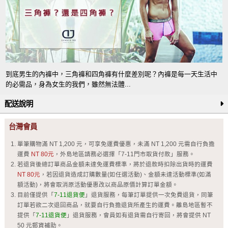
到底男生的內褲中，三角褲和四角褲有什麼差別呢？內褲是每一天生活中
的必需品，身為女生的我們，雖然無法體...
配送說明
台灣會員
單筆購物滿 NT 1,200 元，可享免運費優惠，未滿 NT 1,200 元需自行負擔
運費
NT 80元
，外島地區請務必選擇「7-11門市取貨付款」服務。
若退貨後總訂單商品金額未達免運費標準，將於退款時扣除出貨時的運費
NT 80元
，若因退貨造成訂購數量(如任選活動)、金額未達活動標準(如滿
額活動)，將會取消原活動優惠改以商品原價計算訂單金額。
目前僅提供「
7-11退貨便
」退貨服務，每筆訂單提供一次免費退貨，同筆
訂單若欲二次退回商品，就要自行負擔退貨所產生的運費。離島地區暫不
提供「
7-11退貨便
」退貨服務，會員如有退貨需自行寄回，將會提供 NT
50 元郵資補助。