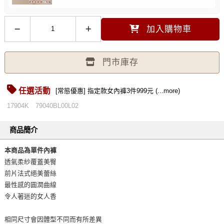
加入購物車
門市庫存
任選活動
[常態優惠] 指定款女內褲3件999元 (...more)
17904K
79040BL00L02
商品簡介
本商品為單件內褲
透氣柔紗覆蓋美臀
前片法式絕美蕾絲
最性感的圓潤曲線
令人著迷的女人香
相同尺寸會因體型不同而有所差異