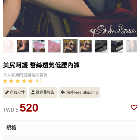
美尻呵護 蕾絲透氣低腰內褲
令人著迷的浪漫蕾絲美臀
4.9
商品尺寸
試穿員報告
海外Free Shipping
520
TWD $
規格