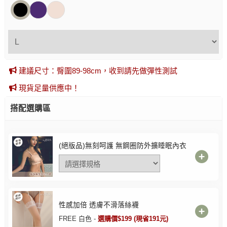
建議尺寸：臀圍89-98cm，收到請先做彈性測試
現貨足量供應中！
搭配選購區
(絕版品)無刻呵護 無鋼圈防外擴睡眠內衣
性感加倍 透膚不滑落絲襪
FREE 白色 -
選購價$199 (現省191元)