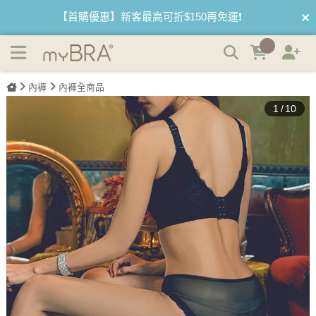
美尻呵護 蕾絲透氣低腰內褲 | myBRA 最懂妳的內衣品牌
【首購優惠】新客最高可折$150再免運❗
【夏日滿額贈】把衣物壓縮收納袋回家 🌞
內褲
內褲全商品
【父親節快樂】男內褲5件$999🧔
1
/
10