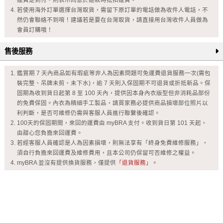
若使用海外訂單選擇台灣取貨，需留下原訂單的電話做為收件人電話，不
然仍會聯絡不到唷！建議若是要在台灣取貨，請直接用台灣收件人員做為
會員訂購哦！
售後服務
鑑賞期 7 天內商品如有瑕疵等非人為因素問題可免運費退貨服務一次(需包
裝完整、吊牌未剪、未下水)，逾 7 天則入保固期不可退貨或折抵新品。保
固期為收到貨日起第 8 至 100 天內，提供因本身內衣版型但非消耗品部份
的免費保固。內衣為精細手工製品，請買家務必提供商品損壞部位照片以
利判斷，是否可維修仍需與客服人員進行聯繫後確認。
100天的保固期間，來回的運費由 myBRA 支付。收到貨日第 101 天起，
由甜心您負擔來回運費。
若經客服人員確認是人為因素損壞，則無法享有「終身免費維修服務」，
須自行負擔來回運費及維修費用，且本公司仍保留可否維修之權益。
myBRA 並沒有提供換貨服務，僅提供
「退貨服務」。