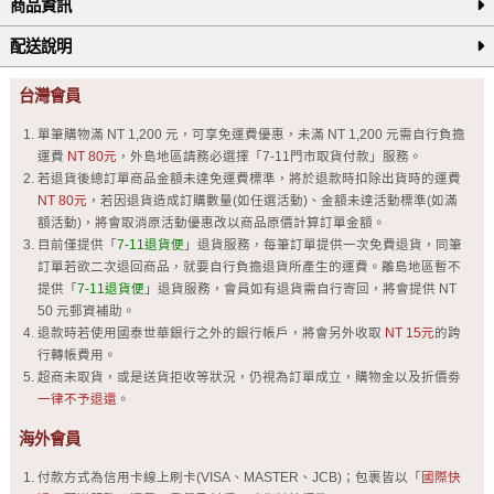
商品資訊
配送說明
台灣會員
單筆購物滿 NT 1,200 元，可享免運費優惠，未滿 NT 1,200 元需自行負擔
運費
NT 80元
，外島地區請務必選擇「7-11門市取貨付款」服務。
若退貨後總訂單商品金額未達免運費標準，將於退款時扣除出貨時的運費
NT 80元
，若因退貨造成訂購數量(如任選活動)、金額未達活動標準(如滿
額活動)，將會取消原活動優惠改以商品原價計算訂單金額。
目前僅提供「
7-11退貨便
」退貨服務，每筆訂單提供一次免費退貨，同筆
訂單若欲二次退回商品，就要自行負擔退貨所產生的運費。離島地區暫不
提供「
7-11退貨便
」退貨服務，會員如有退貨需自行寄回，將會提供 NT
50 元郵資補助。
退款時若使用國泰世華銀行之外的銀行帳戶，將會另外收取
NT 15元
的跨
行轉帳費用。
超商未取貨，或是送貨拒收等狀況，仍視為訂單成立，購物金以及折價劵
一律不予退還
。
海外會員
付款方式為信用卡線上刷卡(VISA、MASTER、JCB)；包裹皆以「
國際快