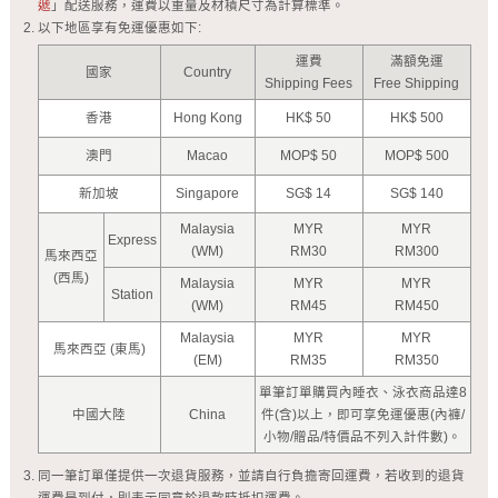
遞
」配送服務，運費以重量及材積尺寸為計算標準。
以下地區享有免運優惠如下:
運費
滿額免運
國家
Country
Shipping Fees
Free Shipping
香港
Hong Kong
HK$ 50
HK$ 500
澳門
Macao
MOP$ 50
MOP$ 500
新加坡
Singapore
SG$ 14
SG$ 140
Malaysia
MYR
MYR
Express
(WM)
RM30
RM300
馬來西亞
(西馬)
Malaysia
MYR
MYR
Station
(WM)
RM45
RM450
Malaysia
MYR
MYR
馬來西亞 (東馬)
(EM)
RM35
RM350
單筆訂單購買內睡衣、泳衣商品達8
中國大陸
China
件(含)以上，即可享免運優惠(內褲/
小物/贈品/特價品不列入計件數)。
同一筆訂單僅提供一次退貨服務，並請自行負擔寄回運費，若收到的退貨
運費是到付，則表示同意於退款時抵扣運費。