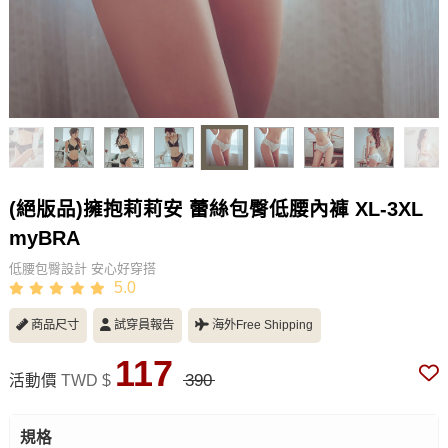
(絕版品)擁抱莉莉安 蕾絲包臀低腰內褲 XL-3XL
myBRA
低腰包臀設計 安心好穿搭
5.0
商品尺寸
試穿員報告
海外Free Shipping
117
390
活動價
TWD $
規格