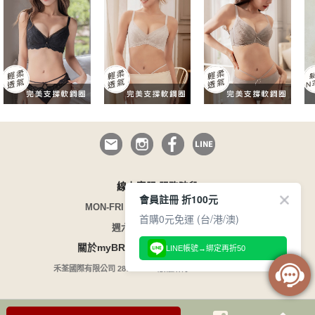
線上客服 服務時段
會員註冊 折100元
MON-FRI 09:00~12:30/13:30~17:00
首購0元免運 (台/港/澳)
週六日與國定假日休息
/
/
關於myBRA
企業徵才
165 防詐騙
LINE帳號→綁定再折50
禾荃國際有限公司 28754599 / 版權所有 COPYRIGHT©1996