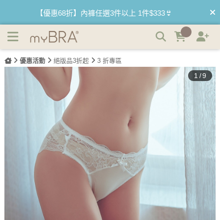
(絕版品)擁抱莉莉安 蕾絲包臀低腰內褲 XL-3XL myBRA |
【買內衣免運費】台灣滿1200運費0元🚛
myBRA 最懂妳的內衣品牌
【首購優惠】新客最高可折$150再免運❗
優惠活動
絕版品3折起
3 折專區
【夏日滿額贈】把衣物壓縮收納袋回家 🌞
1
/
9
【父親節快樂】男內褲5件$999🧔