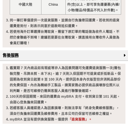
中國大陸
China
件(含)以上，即可享免運優惠(內褲/
小物/贈品/特價品不列入計件數)。
同一筆訂單僅提供一次退貨服務，並請自行負擔寄回運費，若收到的退貨
運費是到付，則表示同意於退款時抵扣運費。
若使用海外訂單選擇台灣取貨，需留下原訂單的電話做為收件人電話，不
然仍會聯絡不到唷！建議若是要在台灣取貨，請直接用台灣收件人員做為
會員訂購哦！
售後服務
鑑賞期 7 天內商品如有瑕疵等非人為因素問題可免運費退貨服務一次(需包
裝完整、吊牌未剪、未下水)，逾 7 天則入保固期不可退貨或折抵新品。保
固期為收到貨日起第 8 至 100 天內，提供因本身內衣版型但非消耗品部份
的免費保固。內衣為精細手工製品，請買家務必提供商品損壞部位照片以
利判斷，是否可維修仍需與客服人員進行聯繫後確認。
100天的保固期間，來回的運費由 myBRA 支付。收到貨日第 101 天起，
由甜心您負擔來回運費。
若經客服人員確認是人為因素損壞，則無法享有「終身免費維修服務」，
須自行負擔來回運費及維修費用，且本公司仍保留可否維修之權益。
myBRA 並沒有提供換貨服務，僅提供
「退貨服務」。