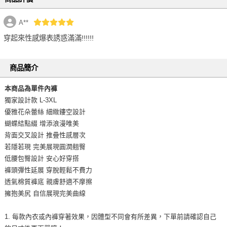
A**
穿起來性感爆表誘惑滿滿!!!!!!
商品簡介
本商品為單件內褲
獨家設計款 L-3XL
優雅花朵蕾絲 細緻鏤空設計
蝴蝶結點綴 增添浪漫唯美
背面交叉設計 推疊性感層次
若隱若現 完美展現圓潤翹臀
低腰包臀設計 安心好穿搭
褲頭彈性延展 穿脫輕鬆不費力
透氣棉質褲底 親膚舒適不摩擦
擁抱美尻 自信展現完美曲線
1. 每款內衣或內褲穿著效果，因體型不同會有所差異，下單前請確認自己