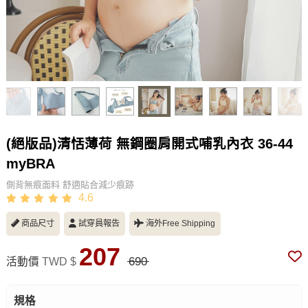
(絕版品)清恬薄荷 無鋼圈肩開式哺乳內衣 36-44
myBRA
側背無痕面料 舒適貼合減少痕跡
4.6
商品尺寸
試穿員報告
海外Free Shipping
207
690
活動價
TWD $
規格