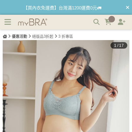
(絕版品)清恬薄荷 無鋼圈肩開式哺乳內衣 36-44 myBRA |
【首購優惠】新客最高可折$150再免運❗
myBRA 最懂妳的內衣品牌
【夏日滿額贈】把衣物壓縮收納袋回家 🌞
優惠活動
絕版品3折起
3 折專區
【父親節快樂】男內褲5件$999🧔
1
/
17