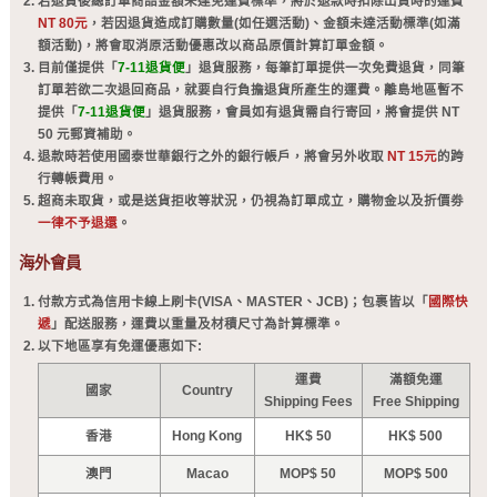
若退貨後總訂單商品金額未達免運費標準，將於退款時扣除出貨時的運費
NT 80元
，若因退貨造成訂購數量(如任選活動)、金額未達活動標準(如滿
額活動)，將會取消原活動優惠改以商品原價計算訂單金額。
目前僅提供「
7-11退貨便
」退貨服務，每筆訂單提供一次免費退貨，同筆
訂單若欲二次退回商品，就要自行負擔退貨所產生的運費。離島地區暫不
提供「
7-11退貨便
」退貨服務，會員如有退貨需自行寄回，將會提供 NT
50 元郵資補助。
退款時若使用國泰世華銀行之外的銀行帳戶，將會另外收取
NT 15元
的跨
行轉帳費用。
超商未取貨，或是送貨拒收等狀況，仍視為訂單成立，購物金以及折價劵
一律不予退還
。
海外會員
付款方式為信用卡線上刷卡(VISA、MASTER、JCB)；包裹皆以「
國際快
遞
」配送服務，運費以重量及材積尺寸為計算標準。
以下地區享有免運優惠如下:
運費
滿額免運
國家
Country
Shipping Fees
Free Shipping
香港
Hong Kong
HK$ 50
HK$ 500
澳門
Macao
MOP$ 50
MOP$ 500