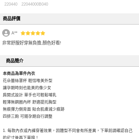
220440
22044000B040
商品評價
A**
非常舒服好穿無負擔,顏色好看!
商品簡介
本商品為單件內衣
花朵蕾絲罩杯 輕恬唯美外型
讓孕期時刻也能美的像少女
肩開式設計 單手也可輕鬆哺乳
輕薄無鋼圈內杯 舒適提托胸型
無痕彈力側背面 貼合肌膚減少痕跡
四排三鉤 可隨孕期自行調整
1. 每款內衣或內褲穿著效果，因體型不同會有所差異，下單前請確認自己
的尺寸後再下單唷！