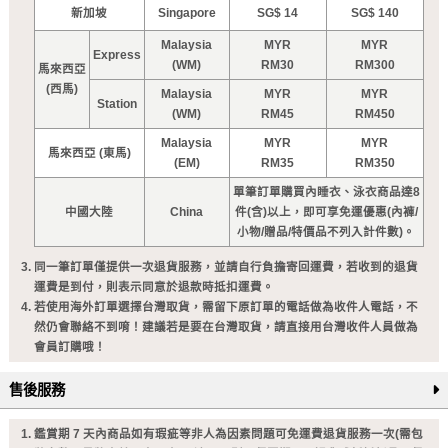
新加坡
Singapore
SG$ 14
SG$ 140
Malaysia
MYR
MYR
Express
(WM)
RM30
RM300
馬來西亞
(西馬)
Malaysia
MYR
MYR
Station
(WM)
RM45
RM450
Malaysia
MYR
MYR
馬來西亞 (東馬)
(EM)
RM35
RM350
單筆訂單購買內睡衣、泳衣商品達8
中國大陸
China
件(含)以上，即可享免運優惠(內褲/
小物/贈品/特價品不列入計件數)。
同一筆訂單僅提供一次退貨服務，並請自行負擔寄回運費，若收到的退貨
運費是到付，則表示同意於退款時抵扣運費。
若使用海外訂單選擇台灣取貨，需留下原訂單的電話做為收件人電話，不
然仍會聯絡不到唷！建議若是要在台灣取貨，請直接用台灣收件人員做為
會員訂購哦！
售後服務
鑑賞期 7 天內商品如有瑕疵等非人為因素問題可免運費退貨服務一次(需包