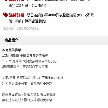
贈)(滿額計算不含活動品)
滿額好禮
夏日滿額贈-滿4888送衣物壓縮袋 大+小(不累
贈)(滿額計算不含活動品)
240040
24004000W00S
商品簡介
本商品為肩帶
1CM 細肩帶 小胸女孩整天零壓迫
1.5CM 寬肩帶 大胸女孩穩固支撐好安心
2種寬度肩帶，任妳隨心穿衣搭配
霧面/透亮 質感肩帶，讓人看不出來的小心機
穿著露肩或小可愛，都能隱形不尷尬
磨砂霧面質感，穿戴柔軟若隱若現性感
無痕透亮質感，融合皮膚隱形更加倍