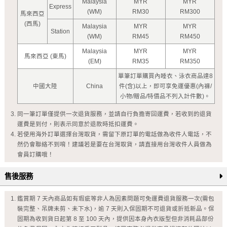
Malaysia
MYR
MYR
Express
(WM)
RM30
RM300
馬來西亞
(西馬)
Malaysia
MYR
MYR
Station
(WM)
RM45
RM450
Malaysia
MYR
MYR
馬來西亞 (東馬)
(EM)
RM35
RM350
單筆訂單購買內睡衣、泳衣商品達8
中國大陸
China
件(含)以上，即可享免運優惠(內褲/
小物/贈品/特價品不列入計件數)。
同一筆訂單僅提供一次退貨服務，並請自行負擔寄回運費，若收到的退貨
運費是到付，則表示同意於退款時抵扣運費。
若使用海外訂單選擇台灣取貨，需留下原訂單的電話做為收件人電話，不
然仍會聯絡不到唷！建議若是要在台灣取貨，請直接用台灣收件人員做為
會員訂購哦！
售後服務
鑑賞期 7 天內商品如有瑕疵等非人為因素問題可免運費退貨服務一次(需包
裝完整、吊牌未剪、未下水)，逾 7 天則入保固期不可退貨或折抵新品。保
固期為收到貨日起第 8 至 100 天內，提供因本身內衣版型但非消耗品部份