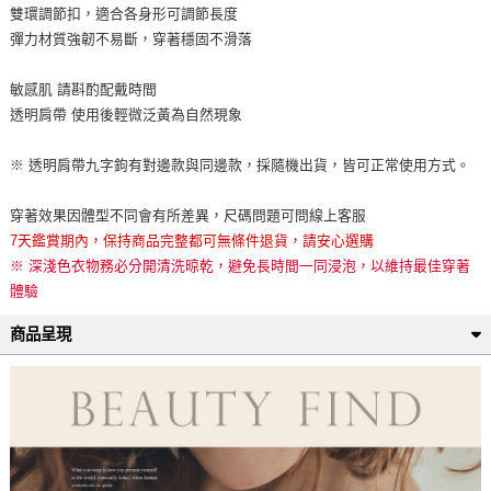
雙環調節扣，適合各身形可調節長度
彈力材質強韌不易斷，穿著穩固不滑落
敏感肌 請斟酌配戴時間
透明肩帶 使用後輕微泛黃為自然現象
※ 透明肩帶九字鉤有對邊款與同邊款，採隨機出貨，皆可正常使用方式。
穿著效果因體型不同會有所差異，尺碼問題可問線上客服
7天鑑賞期內，保持商品完整都可無條件退貨，請安心選購
※ 深淺色衣物務必分開清洗晾乾，避免長時間一同浸泡，以維持最佳穿著
體驗
商品呈現