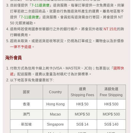
目前僅提供「
7-11退貨便
」退貨服務，每筆訂單提供一次免費退貨，同筆
訂單若欲二次退回商品，就要自行負擔退貨所產生的運費。離島地區暫不
提供「
7-11退貨便
」退貨服務，會員如有退貨需自行寄回，將會提供 NT
50 元郵資補助。
退款時若使用國泰世華銀行之外的銀行帳戶，將會另外收取
NT 15元
的跨
行轉帳費用。
超商未取貨，或是送貨拒收等狀況，仍視為訂單成立，購物金以及折價劵
一律不予退還
。
海外會員
付款方式為信用卡線上刷卡(VISA、MASTER、JCB)；包裹皆以「
國際快
遞
」配送服務，運費以重量及材積尺寸為計算標準。
以下地區享有免運優惠如下:
運費
滿額免運
國家
Country
Shipping Fees
Free Shipping
香港
Hong Kong
HK$ 50
HK$ 500
澳門
Macao
MOP$ 50
MOP$ 500
新加坡
Singapore
SG$ 14
SG$ 140