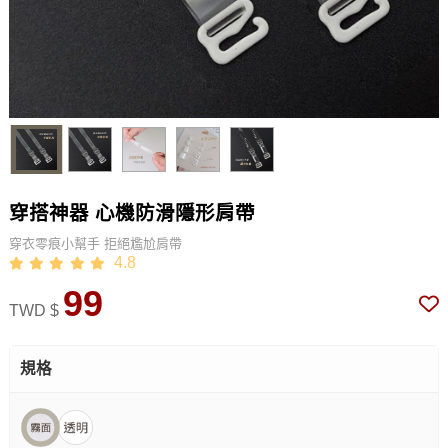
穿搭神器 心機防滑隱形肩帶
穿衣零痕小幫手 拒絕尷尬肩帶
4.8
99
TWD $
規格