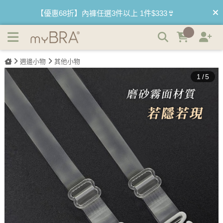
穿搭神器 心機防滑隱形肩帶 | myBRA 最懂妳的內衣品牌
【優惠68折】內褲任選3件以上 1件$333👙
【買內衣免運費】台灣滿1200運費0元🚛
【首購優惠】新客最高可折$150再免運❗
週邊小物
其他小物
1
/
5
【夏日滿額贈】把衣物壓縮收納袋回家 🌞
【父親節快樂】男內褲5件$999🧔