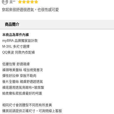
黃**
穿起來很舒適很透氣，也很性感可愛
商品簡介
本商品為單件內褲
myBRA 品牌獨家設計款
M-3XL 多尺寸選擇
QQ美波 同款內衣配褲
低腰包臀 舒適親膚
褲頭唯美蕾絲 增加視覺層次
彈性好拉伸 穿脫不勒肉
後片全蕾絲 親膚舒適超透氣
褲底選用透氣鳥眼布+玻尿酸
給柔嫩私密肌膚最好的呵護
相同尺寸會因體型不同而有所差異
購買前請提供正確尺寸，可詢問線上客服