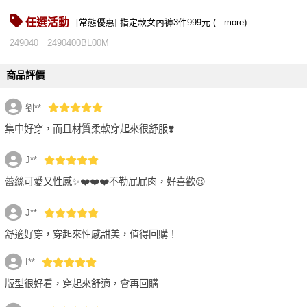
任選活動
[常態優惠] 指定款女內褲3件999元 (...more)
249040
2490400BL00M
商品評價
劉**
集中好穿，而且材質柔軟穿起來很舒服❣️
J**
蕾絲可愛又性感✨❤️❤️❤️不勒屁屁肉，好喜歡😍
J**
舒適好穿，穿起來性感甜美，值得回購！
I**
版型很好看，穿起來舒適，會再回購