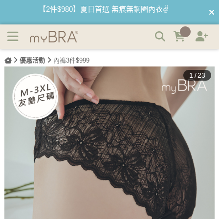
QQ美波-輕甜款 | 性感透膚蕾絲三角褲 | myBRA 最懂妳的內
【2件$980】夏日首選 無痕無鋼圈內衣✌️
衣品牌
【最低3折】絕版內睡衣 下殺售完不補🤍
【優惠68折】內褲任選3件以上 1件$333👙
優惠活動
內褲3件$999
1
/
23
【買內衣免運費】台灣滿1200運費0元🚛
【首購優惠】新客最高可折$150再免運❗
【夏日滿額贈】把衣物壓縮收納袋回家 🌞
【父親節快樂】男內褲5件$999🧔