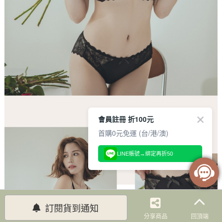
會員註冊 折100元
首購0元免運 (台/港/澳)
LINE帳號→綁定再折50
訂閱貨到通知
分享商品
回頂端