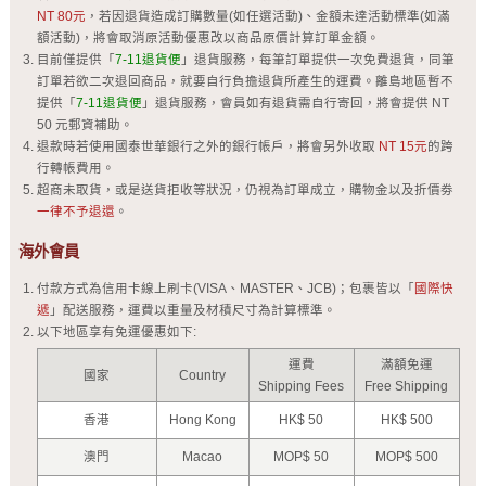
NT 80元
，若因退貨造成訂購數量(如任選活動)、金額未達活動標準(如滿
額活動)，將會取消原活動優惠改以商品原價計算訂單金額。
目前僅提供「
7-11退貨便
」退貨服務，每筆訂單提供一次免費退貨，同筆
訂單若欲二次退回商品，就要自行負擔退貨所產生的運費。離島地區暫不
提供「
7-11退貨便
」退貨服務，會員如有退貨需自行寄回，將會提供 NT
50 元郵資補助。
退款時若使用國泰世華銀行之外的銀行帳戶，將會另外收取
NT 15元
的跨
行轉帳費用。
超商未取貨，或是送貨拒收等狀況，仍視為訂單成立，購物金以及折價劵
一律不予退還
。
海外會員
付款方式為信用卡線上刷卡(VISA、MASTER、JCB)；包裹皆以「
國際快
遞
」配送服務，運費以重量及材積尺寸為計算標準。
以下地區享有免運優惠如下:
運費
滿額免運
國家
Country
Shipping Fees
Free Shipping
香港
Hong Kong
HK$ 50
HK$ 500
澳門
Macao
MOP$ 50
MOP$ 500