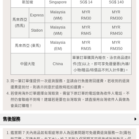
新加坡
Singapore
SG$ 14
SG$ 140
Malaysia
MYR
MYR
Express
(WM)
RM30
RM300
馬來西亞
(西馬)
Malaysia
MYR
MYR
Station
(WM)
RM45
RM450
Malaysia
MYR
MYR
馬來西亞 (東馬)
(EM)
RM35
RM350
單筆訂單購買內睡衣、泳衣商品達8
中國大陸
China
件(含)以上，即可享免運優惠(內褲/
小物/贈品/特價品不列入計件數)。
同一筆訂單僅提供一次退貨服務，並請自行負擔寄回運費，若收到的退貨
運費是到付，則表示同意於退款時抵扣運費。
若使用海外訂單選擇台灣取貨，需留下原訂單的電話做為收件人電話，不
然仍會聯絡不到唷！建議若是要在台灣取貨，請直接用台灣收件人員做為
會員訂購哦！
售後服務
鑑賞期 7 天內商品如有瑕疵等非人為因素問題可免運費退貨服務一次(需包