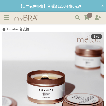
CHANIDA- 質感香氛．錫罐蠟燭 | myBRA 最懂妳的內衣品
【買內衣免運費】台灣滿1200運費0元🚛
牌
【首購優惠】新客最高可折$150再免運❗
【夏日滿額贈】把衣物壓縮收納袋回家 🌞
mélou 新支線
1
/
6
【父親節快樂】男內褲5件$999🧔