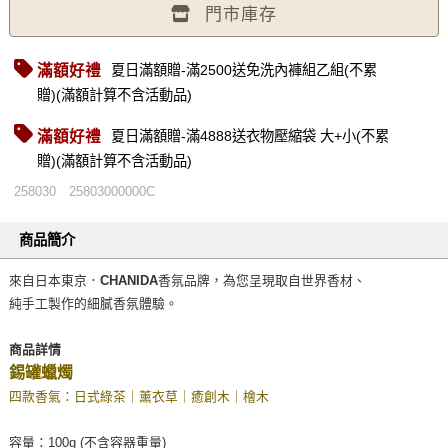
門市庫存
滿額好禮
夏日滿額贈-滿2500送免洗內褲組乙組(不累
贈)(滿額計算不含活動品)
滿額好禮
夏日滿額贈-滿4888送衣物壓縮袋 大+小(不累
贈)(滿額計算不含活動品)
258030
25803000000C
商品簡介
來自日本東京．
CHANIDA
香氛品牌，為您呈現取自世界香材、
純手工製作的細膩香氛體驗。
商品詳情
錫罐蠟燭
四款香氣：日式綠茶｜薰衣草｜癒創木｜檜木
容量：100g (不含容器重量)