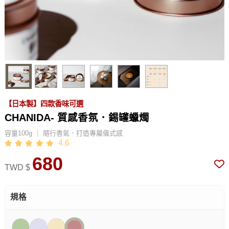
【日本製】四款香味可選
CHANIDA- 質感香氛．錫罐蠟燭
容量100g ｜ 隨行香氣．打造專屬儀式感
4.6
680
TWD $
規格