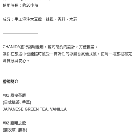
使用時長：約20小時
成分：手工澆注大豆蠟、蜂蠟、香料、木芯
—————————
CHANIDA旅行錫罐蠟燭，輕巧簡約的設計，方便攜帶。
讓你在旅途中也能隨時感受一貫調性的專屬香氛儀式感，使每一段旅程都充
滿質感與安心。
香調簡介
#01 風曳茶庭
(日式綠茶. 香草)
JAPANESE GREEN TEA. VANILLA
#02 霧曦之歌
(薰衣草. 麝香)