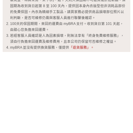
裝完整、吊牌未剪、未下水)，逾 7 天則入保固期不可退貨或折抵新品。保
固期為收到貨日起第 8 至 100 天內，提供因本身內衣版型但非消耗品部份
的免費保固。內衣為精細手工製品，請買家務必提供商品損壞部位照片以
利判斷，是否可維修仍需與客服人員進行聯繫後確認。
100天的保固期間，來回的運費由 myBRA 支付。收到貨日第 101 天起，
由甜心您負擔來回運費。
若經客服人員確認是人為因素損壞，則無法享有「終身免費維修服務」，
須自行負擔來回運費及維修費用，且本公司仍保留可否維修之權益。
myBRA 並沒有提供換貨服務，僅提供
「退貨服務」。