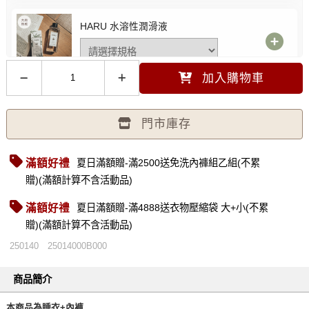
HARU 水溶性潤滑液
加入購物車
myBRA-蘋蘋安安仿兔毛髮箍
門市庫存
FREE 粉 -
選購價$129 (現省30元)
滿額好禮
夏日滿額贈-滿2500送免洗內褲組乙組(不累
贈)(滿額計算不含活動品)
性感加倍 透膚不滑落絲襪
FREE 白色 -
選購價$199 (現省191元)
滿額好禮
夏日滿額贈-滿4888送衣物壓縮袋 大+小(不累
贈)(滿額計算不含活動品)
250140
25014000B000
商品簡介
本商品為睡衣+內褲