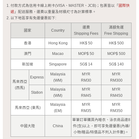
付款方式為信用卡線上刷卡(VISA、MASTER、JCB)；包裹皆以「
國際快
遞
」配送服務，運費以重量及材積尺寸為計算標準。
以下地區享有免運優惠如下:
運費
滿額免運
國家
Country
Shipping Fees
Free Shipping
香港
Hong Kong
HK$ 50
HK$ 500
澳門
Macao
MOP$ 50
MOP$ 500
新加坡
Singapore
SG$ 14
SG$ 140
Malaysia
MYR
MYR
Express
(WM)
RM30
RM300
馬來西亞
(西馬)
Malaysia
MYR
MYR
Station
(WM)
RM45
RM450
Malaysia
MYR
MYR
馬來西亞 (東馬)
(EM)
RM35
RM350
單筆訂單購買內睡衣、泳衣商品達8
中國大陸
China
件(含)以上，即可享免運優惠(內褲/
小物/贈品/特價品不列入計件數)。