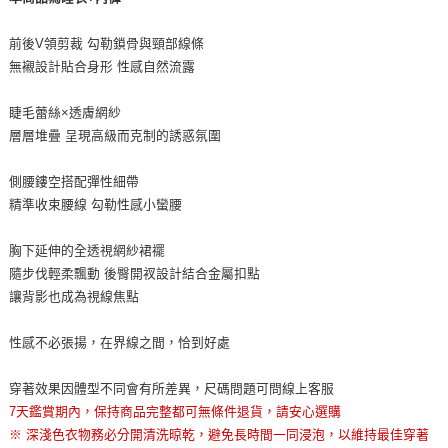
前後V領剪裁 勾勒鎖骨與頸部線條
無襯設計貼合身形 性感自然流露
睫毛蕾絲×透膚網紗
層層堆疊 呈現高級而克制的誘惑氛圍
側腰鏤空搭配彈性細帶
精準收束腰線 勾勒性感小蠻腰
胸下延伸的全透視網紗裙襬
隨步伐輕柔飄動 後臀開衩設計結合金屬扣點
讓背影也成為視線焦點
性感不必張揚，在界線之間，恰到好處
穿著效果因體型不同會有所差異，尺碼問題可問線上客服
7天鑑賞期內，保持商品完整都可無條件退貨，請安心選購
※ 深淺色衣物務必分開清洗晾乾，避免長時間一同浸泡，以維持最佳穿著