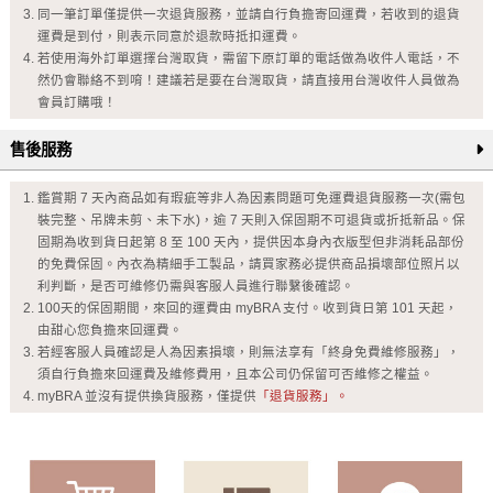
同一筆訂單僅提供一次退貨服務，並請自行負擔寄回運費，若收到的退貨
運費是到付，則表示同意於退款時抵扣運費。
若使用海外訂單選擇台灣取貨，需留下原訂單的電話做為收件人電話，不
然仍會聯絡不到唷！建議若是要在台灣取貨，請直接用台灣收件人員做為
會員訂購哦！
售後服務
鑑賞期 7 天內商品如有瑕疵等非人為因素問題可免運費退貨服務一次(需包
裝完整、吊牌未剪、未下水)，逾 7 天則入保固期不可退貨或折抵新品。保
固期為收到貨日起第 8 至 100 天內，提供因本身內衣版型但非消耗品部份
的免費保固。內衣為精細手工製品，請買家務必提供商品損壞部位照片以
利判斷，是否可維修仍需與客服人員進行聯繫後確認。
100天的保固期間，來回的運費由 myBRA 支付。收到貨日第 101 天起，
由甜心您負擔來回運費。
若經客服人員確認是人為因素損壞，則無法享有「終身免費維修服務」，
須自行負擔來回運費及維修費用，且本公司仍保留可否維修之權益。
myBRA 並沒有提供換貨服務，僅提供
「退貨服務」。