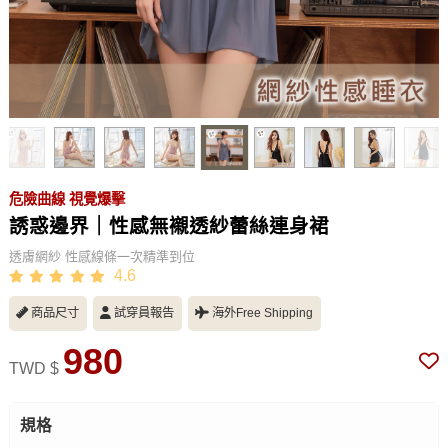
危險曲線 視覺爆擊
誘惑邊界｜性感無襯透紗蕾絲連身裙
透膚網紗 性感線條一次精準到位
4.6
商品尺寸
試穿員報告
海外Free Shipping
980
TWD $
規格