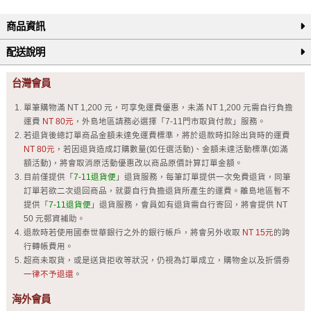
商品資訊
配送說明
台灣會員
單筆購物滿 NT 1,200 元，可享免運費優惠，未滿 NT 1,200 元需自行負擔
運費
NT 80元
，外島地區請務必選擇「7-11門市取貨付款」服務。
若退貨後總訂單商品金額未達免運費標準，將於退款時扣除出貨時的運費
NT 80元
，若因退貨造成訂購數量(如任選活動)、金額未達活動標準(如滿
額活動)，將會取消原活動優惠改以商品原價計算訂單金額。
目前僅提供「
7-11退貨便
」退貨服務，每筆訂單提供一次免費退貨，同筆
訂單若欲二次退回商品，就要自行負擔退貨所產生的運費。離島地區暫不
提供「
7-11退貨便
」退貨服務，會員如有退貨需自行寄回，將會提供 NT
50 元郵資補助。
退款時若使用國泰世華銀行之外的銀行帳戶，將會另外收取
NT 15元
的跨
行轉帳費用。
超商未取貨，或是送貨拒收等狀況，仍視為訂單成立，購物金以及折價劵
一律不予退還
。
海外會員