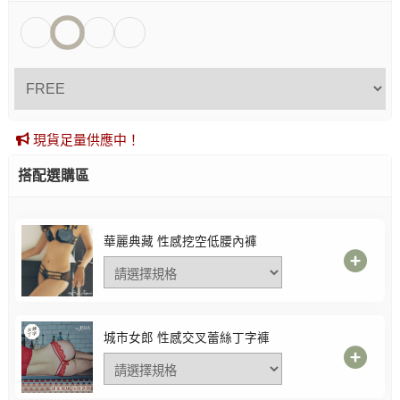
現貨足量供應中！
搭配選購區
華麗典藏 性感挖空低腰內褲
城市女郎 性感交叉蕾絲丁字褲