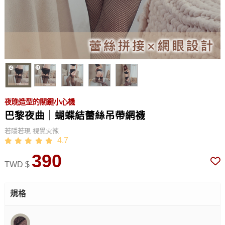
夜晚造型的關鍵小心機
巴黎夜曲｜蝴蝶結蕾絲吊帶網襪
若隱若現 視覺火辣
4.7
390
TWD $
規格