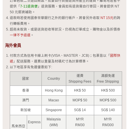
訂單若欲二次退回商品，就要自行負擔退貨所產生的運費。離島地區暫不
提供「
7-11退貨便
」退貨服務，會員如有退貨需自行寄回，將會提供 NT
50 元郵資補助。
退款時若使用國泰世華銀行之外的銀行帳戶，將會另外收取
NT 15元
的跨
行轉帳費用。
超商未取貨，或是送貨拒收等狀況，仍視為訂單成立，購物金以及折價劵
一律不予退還
。
海外會員
付款方式為信用卡線上刷卡(VISA、MASTER、JCB)；包裹皆以「
國際快
遞
」配送服務，運費以重量及材積尺寸為計算標準。
以下地區享有免運優惠如下:
運費
滿額免運
國家
Country
Shipping Fees
Free Shipping
香港
Hong Kong
HK$ 50
HK$ 500
澳門
Macao
MOP$ 50
MOP$ 500
新加坡
Singapore
SG$ 14
SG$ 140
Malaysia
MYR
MYR
Express
(WM)
RM30
RM300
馬來西亞