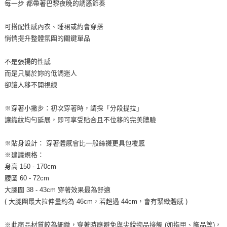
每一步 都帶著巴黎夜晚的誘惑節奏
可搭配性感內衣、睡裙或約會穿搭
悄悄提升整體氛圍的關鍵單品
不是張揚的性感
而是只屬於妳的低調迷人
卻讓人移不開視線
※穿著小撇步：初次穿著時，請採「分段提拉」
讓織紋均勻延展，即可享受貼合且不位移的完美體驗
※貼身設計： 穿著體感會比一般絲襪更具包覆感
※建議規格：
身高 150 - 170cm
腰圍 60 - 72cm
大腿圍 38 - 43cm 穿著效果最為舒適
( 大腿圍最大拉伸量約為 46cm，若超過 44cm，會有緊緻體感 )
※此商品材質較為細緻，穿著時應避免與尖銳物品接觸 (如指甲、飾品等)，