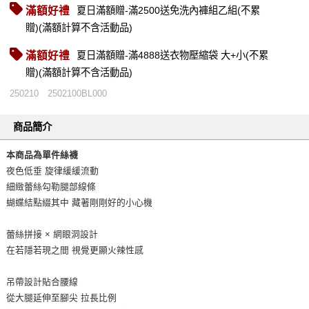
滿額好禮
夏日滿額贈-滿2500送免洗內褲組乙組(不累
贈)(滿額計算不含活動品)
滿額好禮
夏日滿額贈-滿4888送衣物壓縮袋 大+小(不累
贈)(滿額計算不含活動品)
250210
2502100BL000
商品簡介
本商品為單件絲襪
夜色低垂 旋律緩緩流動
細緻蕾絲勾勒腿部線條
蝴蝶結點綴其中 藏著剛剛好的小心機
蕾絲拼接 × 網眼洞設計
在若隱若現之間 視覺更顯火辣性感
吊帶設計貼合腰線
從大腿延伸至腳尖 拉長比例