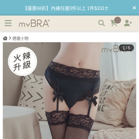
巴黎夜曲｜蝴蝶結蕾絲吊帶網襪 | myBRA 最懂妳的內衣品牌
【優惠68折】內褲任選3件以上 1件$333👙
【買內衣免運費】台灣滿1200運費0元🚛
【首購優惠】新客最高可折$150再免運❗
週邊小物
1
/
5
【夏日滿額贈】把衣物壓縮收納袋回家 🌞
【父親節快樂】男內褲5件$999🧔