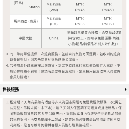
(西馬)
Malaysia
MYR
MYR
Station
(WM)
RM45
RM450
Malaysia
MYR
MYR
馬來西亞 (東馬)
(EM)
RM35
RM350
單筆訂單購買內睡衣、泳衣商品達8
中國大陸
China
件(含)以上，即可享免運優惠(內褲/
小物/贈品/特價品不列入計件數)。
同一筆訂單僅提供一次退貨服務，並請自行負擔寄回運費，若收到的退貨
運費是到付，則表示同意於退款時抵扣運費。
若使用海外訂單選擇台灣取貨，需留下原訂單的電話做為收件人電話，不
然仍會聯絡不到唷！建議若是要在台灣取貨，請直接用台灣收件人員做為
會員訂購哦！
售後服務
鑑賞期 7 天內商品如有瑕疵等非人為因素問題可免運費退貨服務一次(需包
裝完整、吊牌未剪、未下水)，逾 7 天則入保固期不可退貨或折抵新品。保
固期為收到貨日起第 8 至 100 天內，提供因本身內衣版型但非消耗品部份
的免費保固。內衣為精細手工製品，請買家務必提供商品損壞部位照片以
利判斷，是否可維修仍需與客服人員進行聯繫後確認。