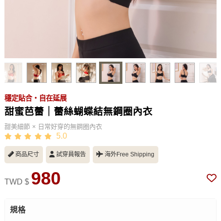
穩定貼合・自在延展
甜蜜芭蕾｜蕾絲蝴蝶結無鋼圈內衣
甜美細節 × 日常好穿的無鋼圈內衣
5.0
商品尺寸
試穿員報告
海外Free Shipping
980
TWD $
規格