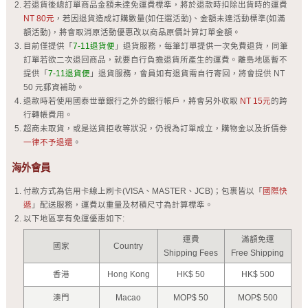
若退貨後總訂單商品金額未達免運費標準，將於退款時扣除出貨時的運費
NT 80元
，若因退貨造成訂購數量(如任選活動)、金額未達活動標準(如滿
額活動)，將會取消原活動優惠改以商品原價計算訂單金額。
目前僅提供「
7-11退貨便
」退貨服務，每筆訂單提供一次免費退貨，同筆
訂單若欲二次退回商品，就要自行負擔退貨所產生的運費。離島地區暫不
提供「
7-11退貨便
」退貨服務，會員如有退貨需自行寄回，將會提供 NT
50 元郵資補助。
退款時若使用國泰世華銀行之外的銀行帳戶，將會另外收取
NT 15元
的跨
行轉帳費用。
超商未取貨，或是送貨拒收等狀況，仍視為訂單成立，購物金以及折價劵
一律不予退還
。
海外會員
付款方式為信用卡線上刷卡(VISA、MASTER、JCB)；包裹皆以「
國際快
遞
」配送服務，運費以重量及材積尺寸為計算標準。
以下地區享有免運優惠如下:
運費
滿額免運
國家
Country
Shipping Fees
Free Shipping
香港
Hong Kong
HK$ 50
HK$ 500
澳門
Macao
MOP$ 50
MOP$ 500