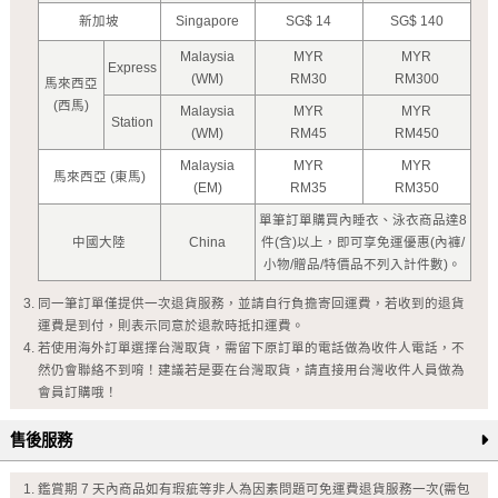
新加坡
Singapore
SG$ 14
SG$ 140
Malaysia
MYR
MYR
Express
(WM)
RM30
RM300
馬來西亞
(西馬)
Malaysia
MYR
MYR
Station
(WM)
RM45
RM450
Malaysia
MYR
MYR
馬來西亞 (東馬)
(EM)
RM35
RM350
單筆訂單購買內睡衣、泳衣商品達8
中國大陸
China
件(含)以上，即可享免運優惠(內褲/
小物/贈品/特價品不列入計件數)。
同一筆訂單僅提供一次退貨服務，並請自行負擔寄回運費，若收到的退貨
運費是到付，則表示同意於退款時抵扣運費。
若使用海外訂單選擇台灣取貨，需留下原訂單的電話做為收件人電話，不
然仍會聯絡不到唷！建議若是要在台灣取貨，請直接用台灣收件人員做為
會員訂購哦！
售後服務
鑑賞期 7 天內商品如有瑕疵等非人為因素問題可免運費退貨服務一次(需包