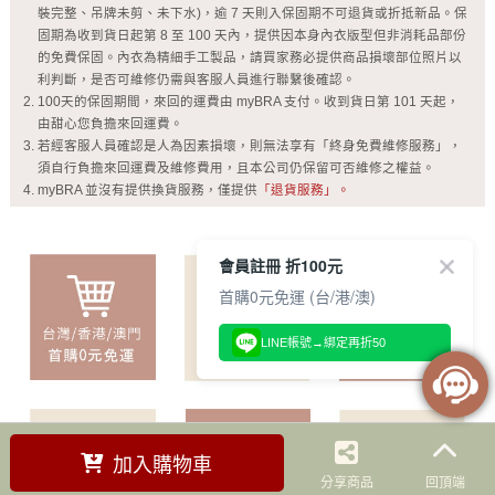
裝完整、吊牌未剪、未下水)，逾 7 天則入保固期不可退貨或折抵新品。保
固期為收到貨日起第 8 至 100 天內，提供因本身內衣版型但非消耗品部份
的免費保固。內衣為精細手工製品，請買家務必提供商品損壞部位照片以
利判斷，是否可維修仍需與客服人員進行聯繫後確認。
100天的保固期間，來回的運費由 myBRA 支付。收到貨日第 101 天起，
由甜心您負擔來回運費。
若經客服人員確認是人為因素損壞，則無法享有「終身免費維修服務」，
須自行負擔來回運費及維修費用，且本公司仍保留可否維修之權益。
myBRA 並沒有提供換貨服務，僅提供
「退貨服務」。
會員註冊 折100元
首購0元免運 (台/港/澳)
LINE帳號→綁定再折50
加入購物車
分享商品
回頂端