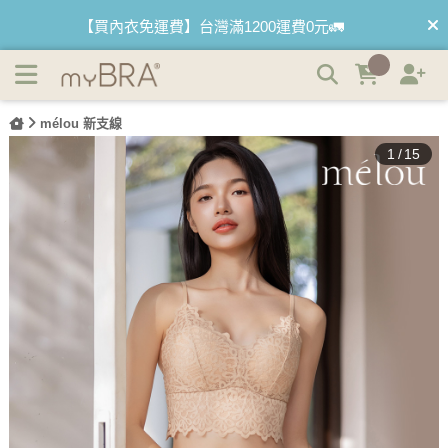
波希秘境｜蕾絲浮雕透氣BRATOP | myBRA 最懂妳的內衣
【首購優惠】新客最高可折$150再免運❗
品牌
【夏日滿額贈】把衣物壓縮收納袋回家 🌞
mélou 新支線
【父親節快樂】男內褲5件$999🧔
1
/
15