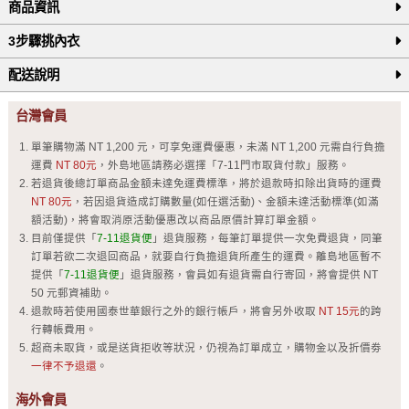
商品資訊
3步驟挑內衣
配送說明
台灣會員
單筆購物滿 NT 1,200 元，可享免運費優惠，未滿 NT 1,200 元需自行負擔
運費
NT 80元
，外島地區請務必選擇「7-11門市取貨付款」服務。
若退貨後總訂單商品金額未達免運費標準，將於退款時扣除出貨時的運費
NT 80元
，若因退貨造成訂購數量(如任選活動)、金額未達活動標準(如滿
額活動)，將會取消原活動優惠改以商品原價計算訂單金額。
目前僅提供「
7-11退貨便
」退貨服務，每筆訂單提供一次免費退貨，同筆
訂單若欲二次退回商品，就要自行負擔退貨所產生的運費。離島地區暫不
提供「
7-11退貨便
」退貨服務，會員如有退貨需自行寄回，將會提供 NT
50 元郵資補助。
退款時若使用國泰世華銀行之外的銀行帳戶，將會另外收取
NT 15元
的跨
行轉帳費用。
超商未取貨，或是送貨拒收等狀況，仍視為訂單成立，購物金以及折價劵
一律不予退還
。
海外會員