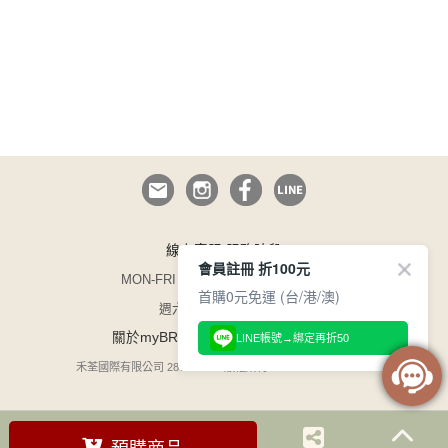
線上客服 服務時段
會員註冊 折100元
MON-FRI 09:00~12:30/13:30~17:00
首購0元免運 (台/港/澳)
週六日與國定假日休息
/
/
關於myBRA
企業徵才
165 防詐騙
LINE帳號→綁定再折50
禾荃國際有限公司 28754599 / 版權所有 COPYRIGHT©1996