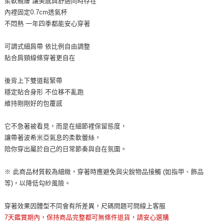
柔軟親膚 讓美感與舒適同時存在
內裡固定0.7cm透氣杯
不悶熱 一年四季都能安心穿著
可調式細肩帶 依比例自由調整
貼合肩頸線條穿著更自在
後背上下雙道鬆緊帶
穩定貼合身形 不位移不亂跑
維持剛剛好的包覆感
它不急著被看見，而是在細節裡保留態度，
讓帶著波希米亞氣息的柔軟蕾絲，
陪你穿出屬於自己的日常節奏與自在氛圍。
※ 此商品材質較為細緻，穿著時應避免與尖銳物品接觸 (如指甲、飾品
等)，以降低勾紗風險。
穿著效果因體型不同會有所差異，尺碼問題可問線上客服
7天鑑賞期內，保持商品完整都可無條件退貨，請安心選購