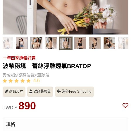
一年四季透氣好穿
波希秘境｜蕾絲浮雕透氣BRATOP
異域光影 演繹波希米亞浪漫
4.6
商品尺寸
試穿員報告
海外Free Shipping
890
TWD $
規格