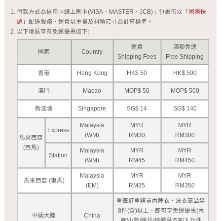
付款方式為信用卡線上刷卡(VISA、MASTER、JCB)；包裹皆以「
國際快
遞
」配送服務，運費以重量及材積尺寸為計算標準。
以下地區享有免運優惠如下:
運費
滿額免運
國家
Country
Shipping Fees
Free Shipping
香港
Hong Kong
HK$ 50
HK$ 500
澳門
Macao
MOP$ 50
MOP$ 500
新加坡
Singapore
SG$ 14
SG$ 140
Malaysia
MYR
MYR
Express
(WM)
RM30
RM300
馬來西亞
(西馬)
Malaysia
MYR
MYR
Station
(WM)
RM45
RM450
Malaysia
MYR
MYR
馬來西亞 (東馬)
(EM)
RM35
RM350
單筆訂單購買內睡衣、泳衣商品達
8件(含)以上，即可享免運優惠(內
中國大陸
China
褲/小物/贈品/特價品不列入計件