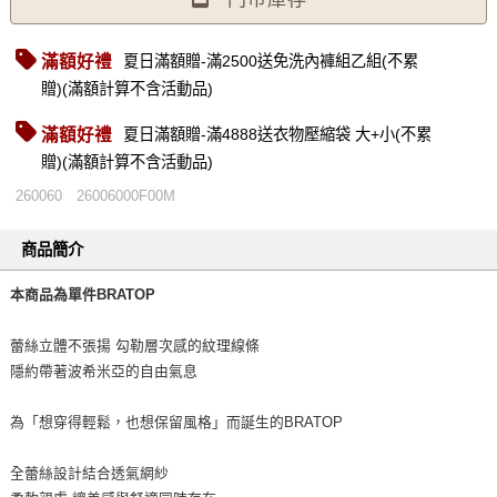
滿額好禮
夏日滿額贈-滿2500送免洗內褲組乙組(不累
贈)(滿額計算不含活動品)
滿額好禮
夏日滿額贈-滿4888送衣物壓縮袋 大+小(不累
贈)(滿額計算不含活動品)
260060
26006000F00M
商品簡介
本商品為單件BRATOP
蕾絲立體不張揚 勾勒層次感的紋理線條
隱約帶著波希米亞的自由氣息
為「想穿得輕鬆，也想保留風格」而誕生的BRATOP
全蕾絲設計結合透氣網紗