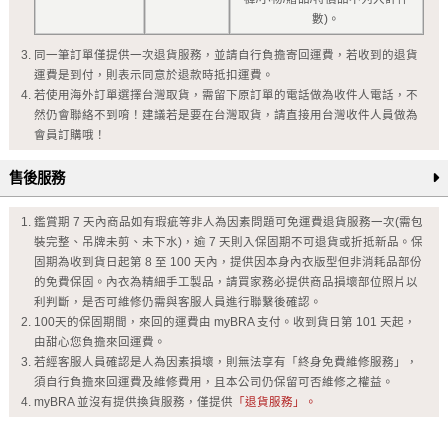
數)。
同一筆訂單僅提供一次退貨服務，並請自行負擔寄回運費，若收到的退貨
運費是到付，則表示同意於退款時抵扣運費。
若使用海外訂單選擇台灣取貨，需留下原訂單的電話做為收件人電話，不
然仍會聯絡不到唷！建議若是要在台灣取貨，請直接用台灣收件人員做為
會員訂購哦！
售後服務
鑑賞期 7 天內商品如有瑕疵等非人為因素問題可免運費退貨服務一次(需包
裝完整、吊牌未剪、未下水)，逾 7 天則入保固期不可退貨或折抵新品。保
固期為收到貨日起第 8 至 100 天內，提供因本身內衣版型但非消耗品部份
的免費保固。內衣為精細手工製品，請買家務必提供商品損壞部位照片以
利判斷，是否可維修仍需與客服人員進行聯繫後確認。
100天的保固期間，來回的運費由 myBRA 支付。收到貨日第 101 天起，
由甜心您負擔來回運費。
若經客服人員確認是人為因素損壞，則無法享有「終身免費維修服務」，
須自行負擔來回運費及維修費用，且本公司仍保留可否維修之權益。
myBRA 並沒有提供換貨服務，僅提供
「退貨服務」。