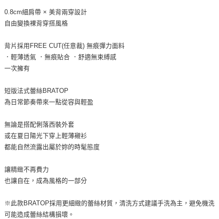
0.8cm細肩帶 × 美背兩穿設計
自由變換裸背穿搭風格
背片採用FREE CUT(任意裁) 無痕彈力面料
．輕薄透氣 ．無痕貼合 ．舒適無束縛感
一次擁有
短版法式蕾絲BRATOP
為日常節奏帶來一點從容與輕盈
無論是搭配俐落西裝外套
或在夏日陽光下穿上輕薄襯衫
都能自然流露出屬於妳的時髦態度
讓精緻不再費力
也讓自在，成為風格的一部分
※此款BRATOP採用更細緻的蕾絲材質，清洗方式建議手洗為主，避免機洗
可能造成蕾絲結構損壞。