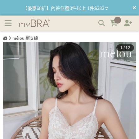
霜花序曲｜短版法式蕾絲BRATOP | myBRA 最懂妳的內衣
【買內衣免運費】台灣滿1200運費0元🚛
品牌
【首購優惠】新客最高可折$150再免運❗
mélou 新支線
【夏日滿額贈】把衣物壓縮收納袋回家 🌞
1
/
12
【父親節快樂】男內褲5件$999🧔