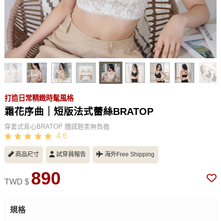
打造日常精緻時髦風格
霜花序曲｜短版法式蕾絲BRATOP
穿套式背心BRATOP 體感輕柔無負擔
4.6
商品尺寸
試穿員報告
海外Free Shipping
890
TWD $
規格