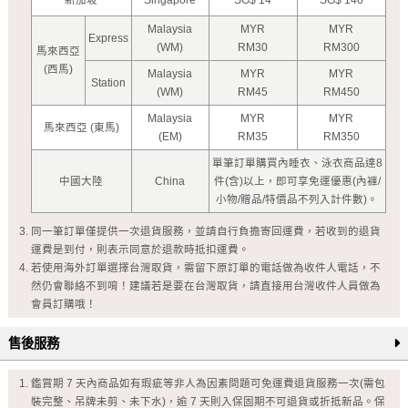
新加坡
Singapore
SG$ 14
SG$ 140
Malaysia
MYR
MYR
Express
(WM)
RM30
RM300
馬來西亞
(西馬)
Malaysia
MYR
MYR
Station
(WM)
RM45
RM450
Malaysia
MYR
MYR
馬來西亞 (東馬)
(EM)
RM35
RM350
單筆訂單購買內睡衣、泳衣商品達8
中國大陸
China
件(含)以上，即可享免運優惠(內褲/
小物/贈品/特價品不列入計件數)。
同一筆訂單僅提供一次退貨服務，並請自行負擔寄回運費，若收到的退貨
運費是到付，則表示同意於退款時抵扣運費。
若使用海外訂單選擇台灣取貨，需留下原訂單的電話做為收件人電話，不
然仍會聯絡不到唷！建議若是要在台灣取貨，請直接用台灣收件人員做為
會員訂購哦！
售後服務
鑑賞期 7 天內商品如有瑕疵等非人為因素問題可免運費退貨服務一次(需包
裝完整、吊牌未剪、未下水)，逾 7 天則入保固期不可退貨或折抵新品。保