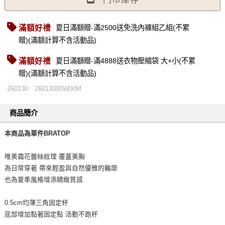
滿額好禮
夏日滿額贈-滿2500送免洗內褲組乙組(不累
贈)(滿額計算不含活動品)
滿額好禮
夏日滿額贈-滿4888送衣物壓縮袋 大+小(不累
贈)(滿額計算不含活動品)
260130
26013000W00M
商品簡介
本商品為單件BRATOP
唯美霜花蕾絲紋理 覆蓋美胸
為日常穿著 帶來輕盈與自然優雅的輪廓
也為夏季風格增添精緻質感
0.5cm均薄三角固定杯
底部增加黏著固定點 活動不跑杯