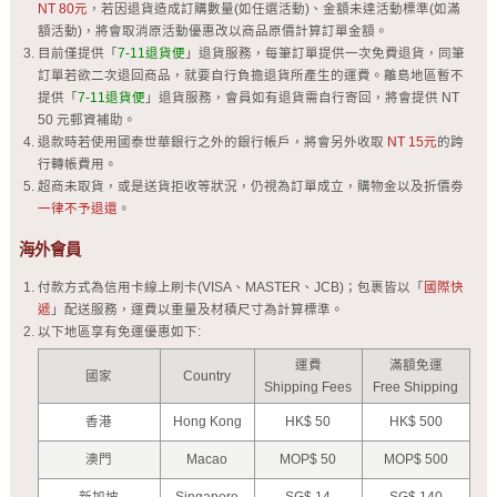
NT 80元
，若因退貨造成訂購數量(如任選活動)、金額未達活動標準(如滿
額活動)，將會取消原活動優惠改以商品原價計算訂單金額。
目前僅提供「
7-11退貨便
」退貨服務，每筆訂單提供一次免費退貨，同筆
訂單若欲二次退回商品，就要自行負擔退貨所產生的運費。離島地區暫不
提供「
7-11退貨便
」退貨服務，會員如有退貨需自行寄回，將會提供 NT
50 元郵資補助。
退款時若使用國泰世華銀行之外的銀行帳戶，將會另外收取
NT 15元
的跨
行轉帳費用。
超商未取貨，或是送貨拒收等狀況，仍視為訂單成立，購物金以及折價劵
一律不予退還
。
海外會員
付款方式為信用卡線上刷卡(VISA、MASTER、JCB)；包裹皆以「
國際快
遞
」配送服務，運費以重量及材積尺寸為計算標準。
以下地區享有免運優惠如下:
運費
滿額免運
國家
Country
Shipping Fees
Free Shipping
香港
Hong Kong
HK$ 50
HK$ 500
澳門
Macao
MOP$ 50
MOP$ 500