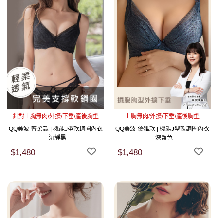
針對上胸無肉/外擴/下垂/產後胸型
上胸無肉/外擴/下垂/產後胸型
QQ美波-輕柔款 | 機能J型軟鋼圈內衣
QQ美波-優雅款 | 機能J型軟鋼圈內衣
- 沉靜黑
- 深藍色
$1,480
$1,480