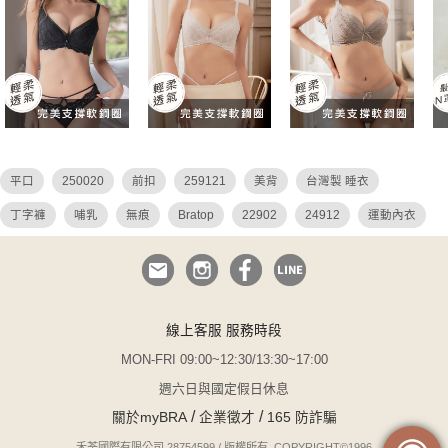
平口
250020
前扣
259121
美背
台灣製 睡衣
丁字褲
哺乳
無痕
Bratop
22902
24912
運動內衣
危險尤物
N罩杯
蕾絲
26036
26027
26049
26048
24922
無鋼圈
QQ美波
小胸睡衣
小胸爆乳
透視
性感 薄紗
25904
大碼 平口內衣
無與倫比
i罩杯
24914
線上客服 服務時段
性感
鋼圈睡衣
無襯內衣
吊帶襪
無襯
無襯墊
瑪德蓮
MON-FRI 09:00~12:30/13:30~17:00
平口內衣
前扣式內衣
白色 蕾絲內衣
大尺碼 睡衣
k罩杯
週六日與國定假日休息
/
/
關於myBRA
企業徵才
165 防詐騙
無可比擬
大尺碼
蕾絲內褲
焦糖
集中托高 睡衣
睡衣
禾荃國際有限公司 28754599 / 版權所有 COPYRIGHT©1996