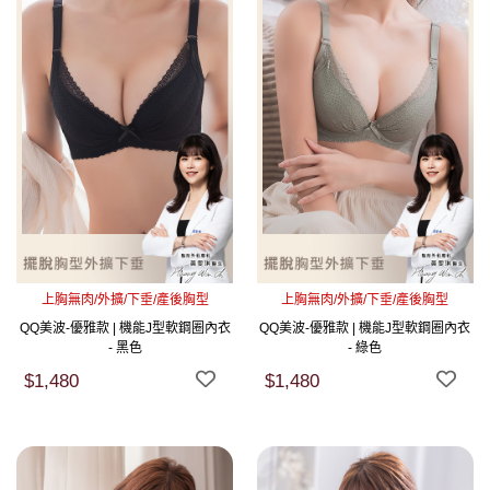
上胸無肉/外擴/下垂/產後胸型
上胸無肉/外擴/下垂/產後胸型
QQ美波-優雅款 | 機能J型軟鋼圈內衣
QQ美波-優雅款 | 機能J型軟鋼圈內衣
- 黑色
- 綠色
$1,480
$1,480