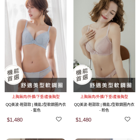
上胸無肉/外擴/下垂/產後胸型
上胸無肉/外擴/下垂/產後胸型
QQ美波-輕甜款 | 機能J型軟鋼圈內衣
QQ美波-輕甜款 | 機能J型軟鋼圈內衣
- 藍色
- 粉色
$1,480
$1,480