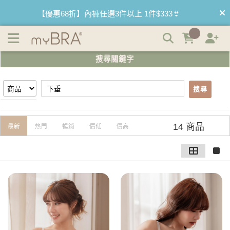
【下垂】搜尋結果 | myBRA 最懂妳的內衣品牌
【優惠68折】內褲任選3件以上 1件$333👙
【買內衣免運費】台灣滿1200運費0元🚛
搜尋關鍵字
【首購優惠】新客最高可折$150再免運❗
搜尋
【夏日滿額贈】把衣物壓縮收納袋回家 🌞
【父親節快樂】男內褲5件$999🧔
14 商品
最新
熱門
暢銷
價低
價高