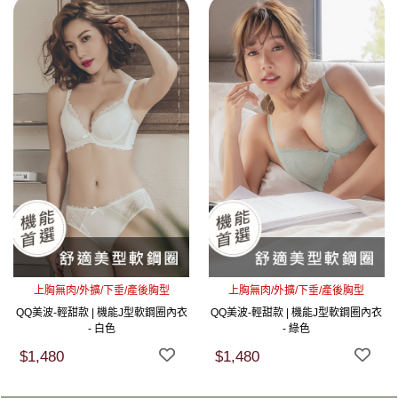
上胸無肉/外擴/下垂/產後胸型
上胸無肉/外擴/下垂/產後胸型
QQ美波-輕甜款 | 機能J型軟鋼圈內衣
QQ美波-輕甜款 | 機能J型軟鋼圈內衣
- 白色
- 綠色
$1,480
$1,480