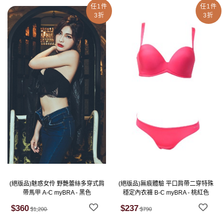
任1件
任1件
3折
3折
(絕版品)魅惑女伶 野艷蕾絲多穿式肩
(絕版品)無痕體驗 平口肩帶二穿特殊
帶馬甲 A-C myBRA - 黑色
穩定內衣褲 B-C myBRA - 桃紅色
$360
$237
$1,200
$790