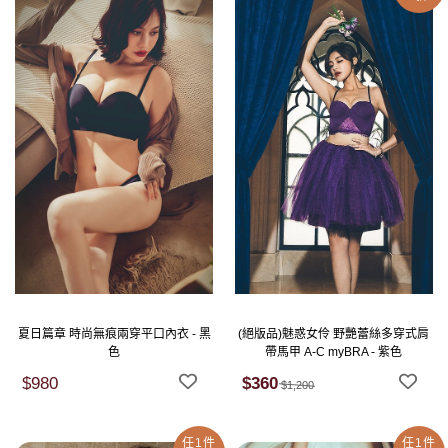
夏日篇章 時尚無痕兩穿平口內衣 - 黑
(絕版品)魅惑女伶 野艷蕾絲多穿式肩
色
帶馬甲 A-C myBRA - 紫色
$980
$360
$1,200
任1件
任1件