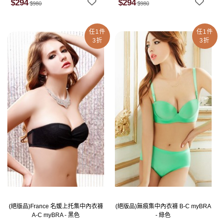
$294
$294
$980
$980
任1件
任1件
3折
3折
(絕版品)France 名媛上托集中內衣褲
(絕版品)無痕集中內衣褲 B-C myBRA
A-C myBRA - 黑色
- 綠色