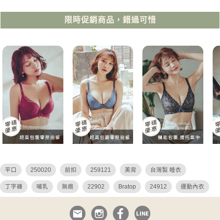
限時促銷商品，錯過可惜
平口
250020
前扣
259121
美背
台灣製 睡衣
丁字褲
哺乳
無痕
22902
Bratop
24912
運動內衣
蕾絲
26036
26027
26049
26048
24922
危險尤物