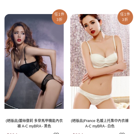
任1件
任1件
3折
3折
(絕版品)蕾絲傲莉 多穿馬甲機能內衣
(絕版品)France 名媛上托集中內衣褲
褲 A-C myBRA - 黑色
A-C myBRA - 白色