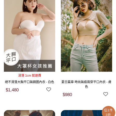
滑落 1cm 就退費
絕不滑落大胸平口無鋼圈內衣 - 白色
夏日篇章 時尚無痕兩穿平口內衣 - 膚
色
$1,480
$980
任1件
3折