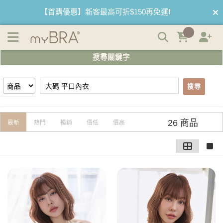
【大碼 平口內衣】搜尋結果 | myBRA 最懂妳的內衣品牌
【首購優惠】新客最高可折$150再免運❗
【夏日滿額贈】把衣物壓縮收納袋回家 🌞
搜尋關鍵字
【父親節快樂】男內褲5件$999🧔
搜尋
26 商品
最新
熱門
暢銷
價低
價高