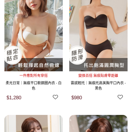
一件應對所有穿搭
變換百搭 無痕貼膚零距離
柔光日常｜無痕平口軟鋼圈內衣 - 白
雲感輕托｜無痕托高美胸平口內衣 -
色
黑色
$1,280
$980