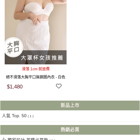
滑落 1cm 就退費
絕不滑落大胸平口無鋼圈內衣 - 白色
$1,480
新品上市
人氣 Top. 50
( 1 )
熱銷必買