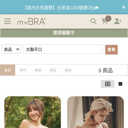
【大胸平口】搜尋結果 | myBRA 最懂妳的內衣品牌
【買內衣免運費】台灣滿1200運費0元🚛
【首購優惠】新客最高可折$150再免運❗
搜尋關鍵字
【夏日滿額贈】把衣物壓縮收納袋回家 🌞
搜尋
【父親節快樂】男內褲5件$999🧔
3 商品
最新
熱門
暢銷
價低
價高