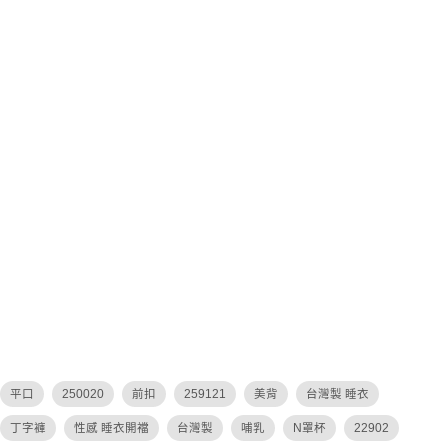
平口
250020
前扣
259121
美背
台灣製 睡衣
丁字褲
性感 睡衣開襠
台灣製
哺乳
N罩杯
22902