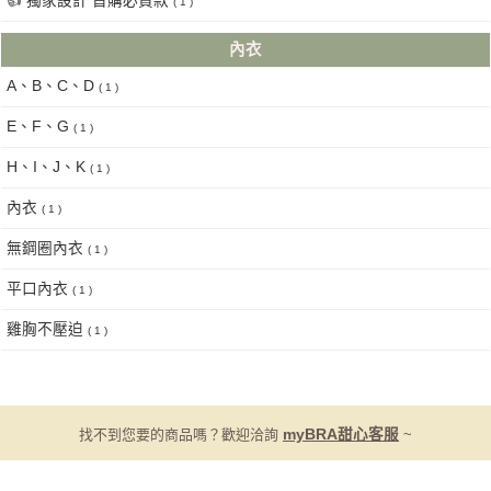
👍 獨家設計 首購必買款
( 1 )
內衣
A、B、C、D
( 1 )
E、F、G
( 1 )
H、I、J、K
( 1 )
內衣
( 1 )
無鋼圈內衣
( 1 )
平口內衣
( 1 )
雞胸不壓迫
( 1 )
找不到您要的商品嗎？歡迎洽詢
myBRA甜心客服
~