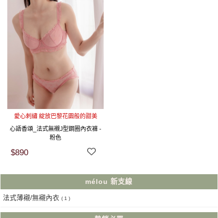
愛心刺繡 綻放巴黎花園般的甜美
心語香頌_法式無襯J型鋼圈內衣褲 -
粉色
$890
mélou 新支線
法式薄襯/無襯內衣
( 1 )