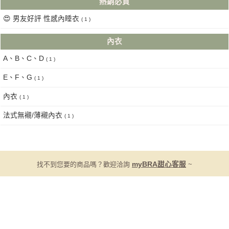
熱銷必買
😍 男友好評 性感內睡衣
( 1 )
內衣
A、B、C、D
( 1 )
E、F、G
( 1 )
內衣
( 1 )
法式無襯/薄襯內衣
( 1 )
找不到您要的商品嗎？歡迎洽詢
myBRA甜心客服
~