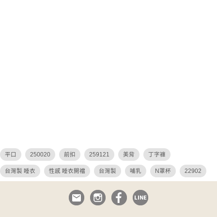
平口
250020
前扣
259121
美背
丁字褲
台灣製 睡衣
性感 睡衣開襠
台灣製
哺乳
N罩杯
22902
bratop
26036
26027
26049
26048
小胸睡衣
24912
24922
無痕
無與倫比
無鋼圈
危險尤物
睡衣