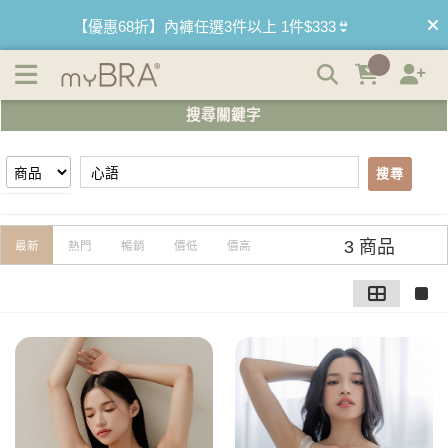
【心語】搜尋結果 | myBRA 最懂妳的內衣品牌
【買內衣免運費】台灣滿1200運費0元🚛
【首購優惠】新客最高可折$150再免運❗
搜尋關鍵字
【夏日滿額贈】把衣物壓縮收納袋回家 🌞
搜尋
【父親節快樂】男內褲5件$999🧔
3 商品
最新
熱門
暢銷
價低
價高