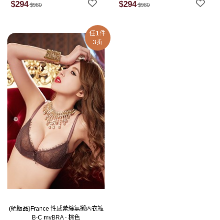
$294
$294
$980
$980
任1件
3折
(絕版品)France 性感蕾絲無襯內衣褲
B-C myBRA - 棕色