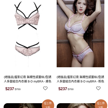
(絕版品)蜜影幻夜 無襯性感蕾絲J型誘
(絕版品)蜜影幻夜 無襯性感蕾絲J型誘
人多變組合內衣褲 B-D myBRA - 膚色
人多變組合內衣褲 B-D myBRA - 粉色
$237
$237
$790
$790
任1件
任1件
3折
3折