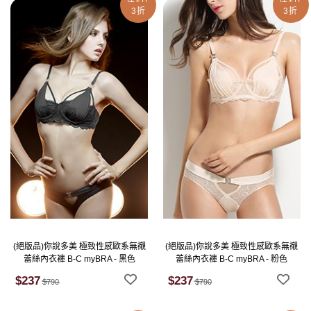
3折
3折
(絕版品)你說多美 極致性感歐系無襯
(絕版品)你說多美 極致性感歐系無襯
蕾絲內衣褲 B-C myBRA - 黑色
蕾絲內衣褲 B-C myBRA - 粉色
$237
$237
$790
$790