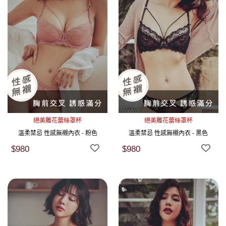
絕美雕花蕾絲罩杯
絕美雕花蕾絲罩杯
溫柔禁忌 性感無襯內衣 - 粉色
溫柔禁忌 性感無襯內衣 - 黑色
$980
$980