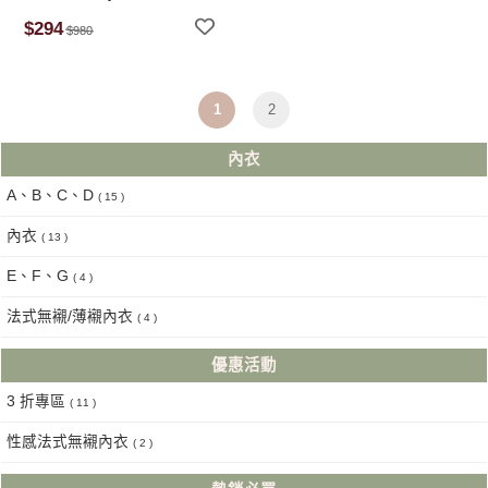
$294
$980
1
2
內衣
A、B、C、D
( 15 )
內衣
( 13 )
E、F、G
( 4 )
法式無襯/薄襯內衣
( 4 )
優惠活動
3 折專區
( 11 )
性感法式無襯內衣
( 2 )