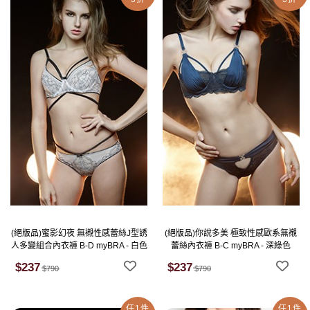
(絕版品)蜜影幻夜 無襯性感蕾絲J型誘
(絕版品)你說多美 極致性感歐系無襯
人多變組合內衣褲 B-D myBRA - 白色
蕾絲內衣褲 B-C myBRA - 深綠色
$237
$237
$790
$790
任1件
任1件