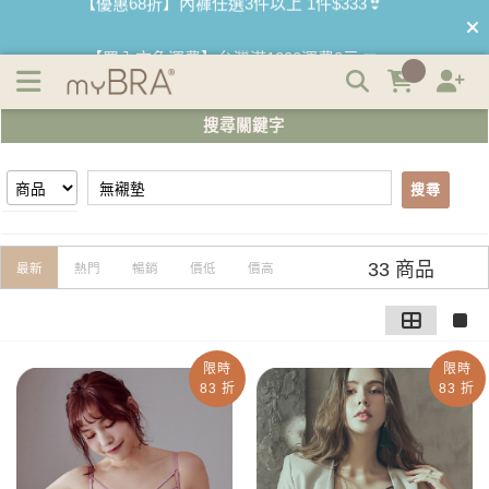
【無襯墊】搜尋結果 | myBRA 最懂妳的內衣品牌
【買內衣免運費】台灣滿1200運費0元🚛
【首購優惠】新客最高可折$150再免運❗
搜尋關鍵字
【夏日滿額贈】把衣物壓縮收納袋回家 🌞
搜尋
【父親節快樂】男內褲5件$999🧔
33 商品
最新
熱門
暢銷
價低
價高
限時
限時
83 折
83 折