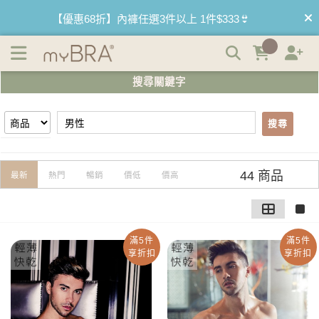
【男性】搜尋結果 | myBRA 最懂妳的內衣品牌
【優惠68折】內褲任選3件以上 1件$333👙
【買內衣免運費】台灣滿1200運費0元🚛
搜尋關鍵字
【首購優惠】新客最高可折$150再免運❗
搜尋
【夏日滿額贈】把衣物壓縮收納袋回家 🌞
【父親節快樂】男內褲5件$999🧔
44 商品
最新
熱門
暢銷
價低
價高
滿5件
滿5件
享折扣
享折扣