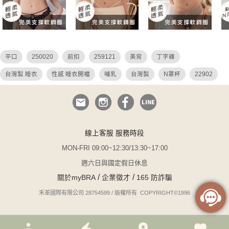
平口
250020
前扣
259121
美背
丁字褲
台灣製 睡衣
性感 睡衣開襠
哺乳
台灣製
N罩杯
22902
26036
26027
26049
26048
小胸睡衣
24912
bratop
24922
無與倫比
無鋼圈
無痕
危險尤物
25904
睡衣
透視
調整 連身
i罩杯
運動內衣
線上客服 服務時段
小胸爆乳
無可比擬
鋼圈睡衣
瑪德蓮
30c
24914
MON-FRI 09:00~12:30/13:30~17:00
無襯內衣
無襯墊
QQ美波
前扣式內衣
大尺碼
週六日與國定假日休息
/
/
關於myBRA
企業徵才
165 防詐騙
大尺碼 睡衣
k罩杯
大碼 平口內衣
吊帶
疊疊
焦糖
禾荃國際有限公司 28754599 / 版權所有 COPYRIGHT©1996
26005
性感 透視
吊帶襪
白色 蕾絲內衣
絲襪
24913
性感
集中性感焦點
25027 250020
透視 內褲
蕾絲 鏤空