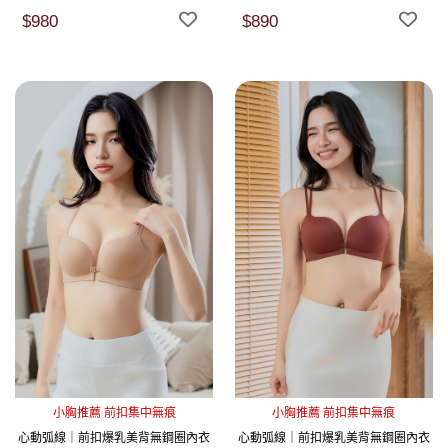
$980
$890
小胸推薦 前扣集中無痕
小胸推薦 前扣集中無痕
心動弧線｜前扣爆乳美背無鋼圈內衣
心動弧線｜前扣爆乳美背無鋼圈內衣