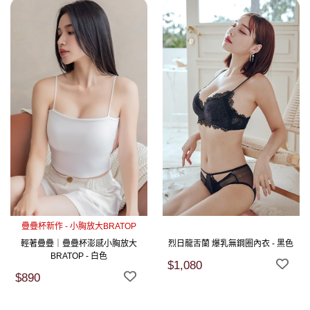
疊疊杯新作 - 小胸放大BRATOP
輕著疊疊｜疊疊杯澎感小胸放大
烈日龍舌蘭 爆乳無鋼圈內衣 - 黑色
BRATOP - 白色
$1,080
$890