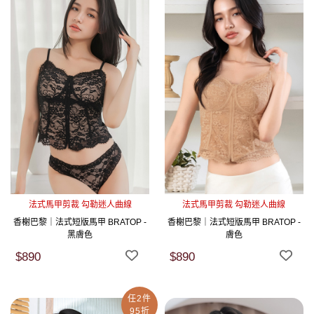
法式馬甲剪裁 勾勒迷人曲線
法式馬甲剪裁 勾勒迷人曲線
香榭巴黎｜法式短版馬甲 BRATOP -
香榭巴黎｜法式短版馬甲 BRATOP -
黑膚色
膚色
$890
$890
任2件
95折