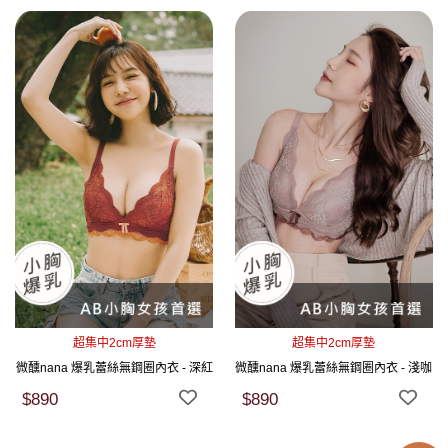
超集中2cm厚墊
超集中2cm厚墊
微醺nana 爆乳蕾絲無鋼圈內衣 - 深紅
微醺nana 爆乳蕾絲無鋼圈內衣 - 淺咖
$890
$890