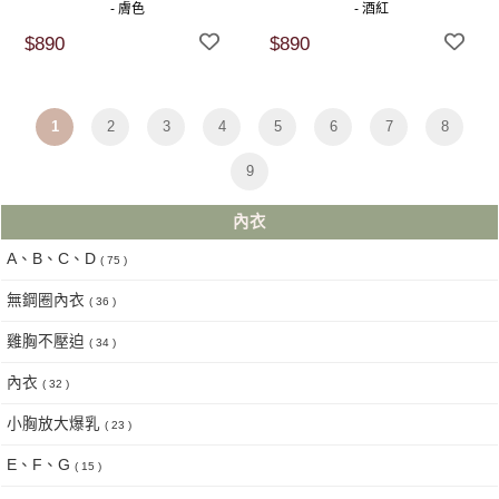
- 膚色
- 酒紅
$890
$890
1
2
3
4
5
6
7
8
9
內衣
A、B、C、D
( 75 )
無鋼圈內衣
( 36 )
雞胸不壓迫
( 34 )
內衣
( 32 )
小胸放大爆乳
( 23 )
E、F、G
( 15 )