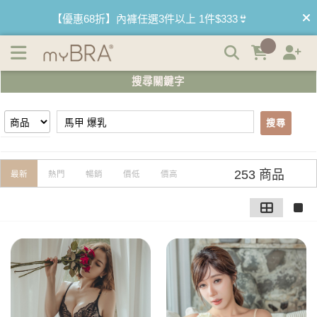
【馬甲 爆乳】搜尋結果 | myBRA 最懂妳的內衣品牌
【優惠68折】內褲任選3件以上 1件$333👙
【買內衣免運費】台灣滿1200運費0元🚛
搜尋關鍵字
【首購優惠】新客最高可折$150再免運❗
搜尋
【國際懶惰日】BRATOP2件95折 3件9折🌱
253 商品
最新
熱門
暢銷
價低
價高