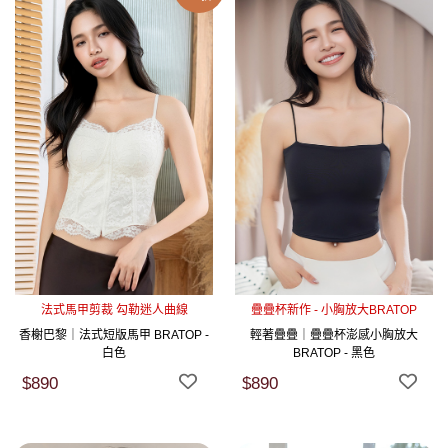
法式馬甲剪裁 勾勒迷人曲線
疊疊杯新作 - 小胸放大BRATOP
香榭巴黎｜法式短版馬甲 BRATOP -
輕著疊疊｜疊疊杯澎感小胸放大
白色
BRATOP - 黑色
$890
$890