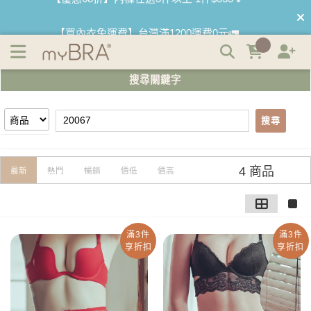
【20067】搜尋結果 | myBRA 最懂妳的內衣品牌
【買內衣免運費】台灣滿1200運費0元🚛
【首購優惠】新客最高可折$150再免運❗
搜尋關鍵字
【夏日滿額贈】把衣物壓縮收納袋回家 🌞
搜尋
【父親節快樂】男內褲5件$999🧔
4 商品
最新
熱門
暢銷
價低
價高
滿3件
滿3件
享折扣
享折扣