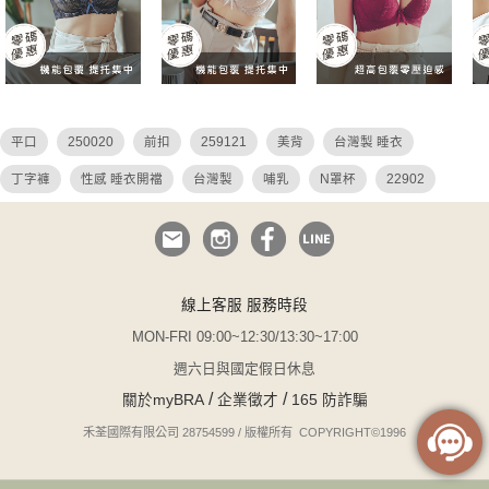
平口
250020
前扣
259121
美背
台灣製 睡衣
丁字褲
性感 睡衣開襠
台灣製
哺乳
N罩杯
22902
bratop
26036
26027
26049
26048
小胸睡衣
24912
24922
無鋼圈
無痕
無與倫比
危險尤物
25904
睡衣
透視
調整 連身
小胸爆乳
i罩杯
線上客服 服務時段
運動內衣
瑪德蓮
鋼圈睡衣
30c
24914
無襯內衣
MON-FRI 09:00~12:30/13:30~17:00
無襯墊
無可比擬
大尺碼
大尺碼 睡衣
k罩杯
週六日與國定假日休息
/
/
關於myBRA
企業徵才
165 防詐騙
大碼 平口內衣
吊帶
疊疊
QQ美波
前扣式內衣
性感 透視
禾荃國際有限公司 28754599 / 版權所有 COPYRIGHT©1996
吊帶襪
白色 蕾絲內衣
絲襪
24913
性感
焦糖
26005
22901
性感 薄紗
26022
醺醉琴湯尼
性感環抱