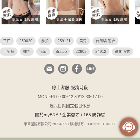
平口
250020
前扣
259121
美背
台灣製 睡衣
丁字褲
哺乳
無痕
Bratop
22902
24912
運動內衣
危險尤物
N罩杯
蕾絲
26036
26027
26049
26048
24922
無鋼圈
QQ美波
小胸睡衣
小胸爆乳
透視
性感 薄紗
25904
大碼 平口內衣
無與倫比
i罩杯
性感
線上客服 服務時段
鋼圈睡衣
無襯內衣
吊帶襪
無襯
無襯墊
瑪德蓮
MON-FRI 09:00~12:30/13:30~17:00
24914
前扣式內衣
白色 蕾絲內衣
大尺碼 睡衣
k罩杯
週六日與國定假日休息
/
/
關於myBRA
企業徵才
165 防詐騙
無可比擬
大尺碼
蕾絲內褲
平口內衣
焦糖
集中托高 睡衣
禾荃國際有限公司 28754599 / 版權所有 COPYRIGHT©1996
睡衣
性感 透視
淺調
吊帶
24913
平胸
法式
搖曳風鈴
大胸睡衣
性感環抱
蕾絲 鏤空
性感簍空