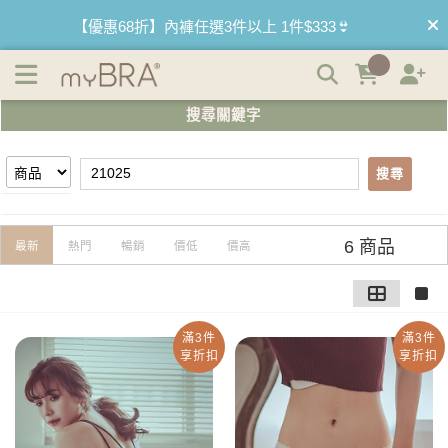
【21025】搜尋結果 | myBRA 最懂妳的內衣品牌
【優惠68折】內褲任選3件以上 1件$333👙
【買內衣免運費】台灣滿1200運費0元🚛
搜尋關鍵字
【首購優惠】新客最高可折$150再免運❗
搜尋
【夏日滿額贈】把衣物壓縮收納袋回家 🌞
【父親節快樂】男內褲5件$999🧔
6 商品
最新
熱門
暢銷
價低
價高
滿3件
滿3件
享折扣
享折扣