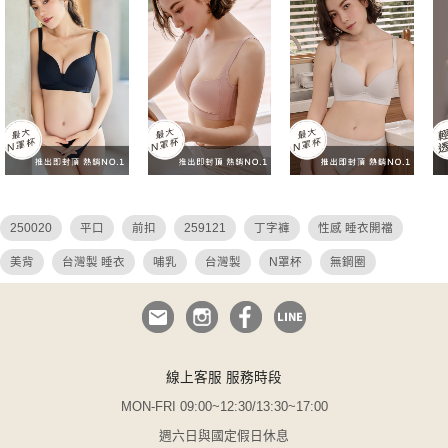
250020
平口
前扣
259121
丁字褲
性感 睡衣開襠
美背
台灣製 睡衣
哺乳
台灣製
N罩杯
無鋼圈
鋼圈睡衣
小胸睡衣
J型
26036
26027
26049
26048
Qq美波
吊帶
30c
260360
260270
260490
260480
集中
無痕
性感
無與倫比
25904
無肩帶
線上客服 服務時段
小胸爆乳
24922
運動內衣
22902
睡衣
I罩杯
MON-FRI 09:00~12:30/13:30~17:00
收副乳
大尺碼 睡衣
透視
24913
Bratop
無襯內衣
週六日與國定假日休息