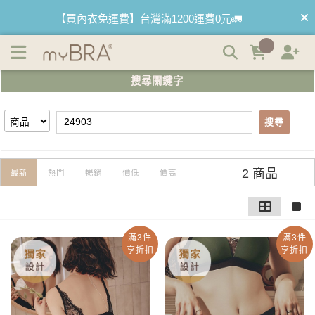
【24903】搜尋結果 | myBRA 最懂妳的內衣品牌
【買內衣免運費】台灣滿1200運費0元🚛
【首購優惠】新客最高可折$150再免運❗
搜尋關鍵字
【國際懶惰日】BRATOP2件95折 3件9折🌱
搜尋
2 商品
最新
熱門
暢銷
價低
價高
滿3件
滿3件
享折扣
享折扣