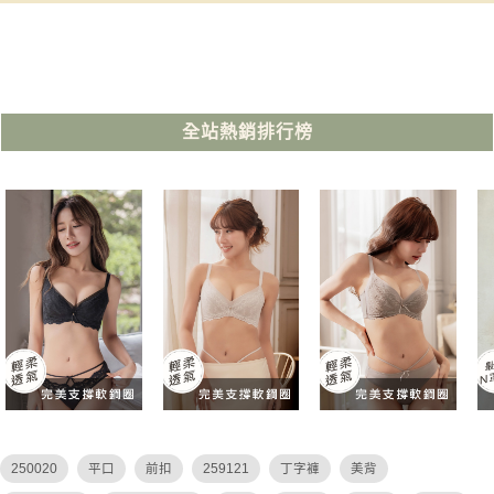
全站熱銷排行榜
250020
平口
前扣
259121
丁字褲
美背