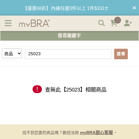
【25023】搜尋結果 | myBRA 最懂妳的內衣品牌
【優惠68折】內褲任選3件以上 1件$333👙
【買內衣免運費】台灣滿1200運費0元🚛
搜尋關鍵字
【首購優惠】新客最高可折$150再免運❗
搜尋
【夏日滿額贈】把衣物壓縮收納袋回家 🌞
【父親節快樂】男內褲5件$999🧔
!
查無此【25023】相關商品
找不到您要的商品嗎？歡迎洽詢
myBRA甜心客服
~