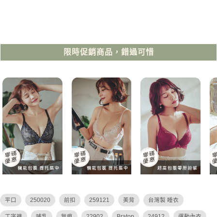
限時促銷商品，錯過可惜
平口
250020
前扣
259121
美背
台灣製 睡衣
丁字褲
哺乳
無痕
22902
Bratop
24912
運動內衣