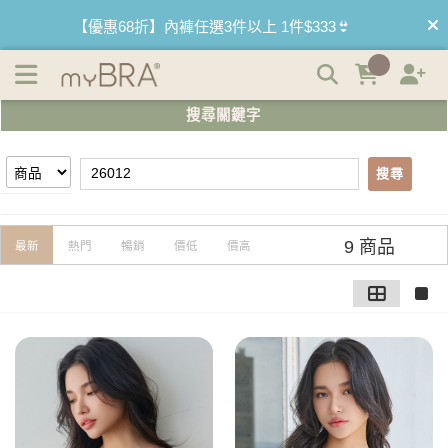
【26012】搜尋結果 | myBRA 最懂妳的內衣品牌
【優惠68折】內褲任選3件以上 1件$333👙
【買內衣免運費】台灣滿1200運費0元🚛
搜尋關鍵字
【首購優惠】新客最高可折$150再免運❗
搜尋
【夏日滿額贈】把衣物壓縮收納袋回家 🌞
【父親節快樂】男內褲5件$999🧔
9 商品
最新
熱門
暢銷
價低
價高