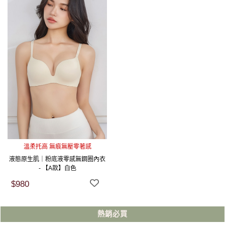
溫柔托高 無痕無壓零著感
液態原生肌｜粉底液零感無鋼圈內衣
- 【A款】白色
$980
熱銷必買