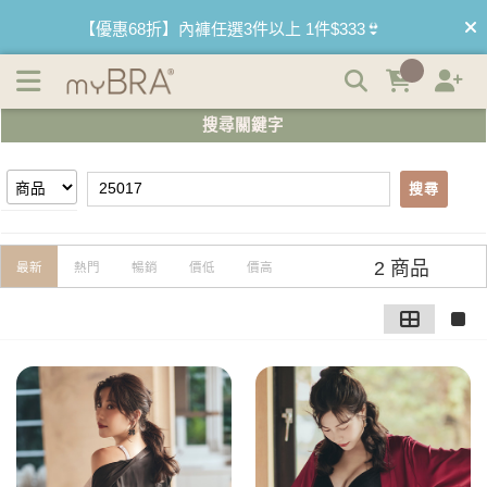
【25017】搜尋結果 | myBRA 最懂妳的內衣品牌
【優惠68折】內褲任選3件以上 1件$333👙
【買內衣免運費】台灣滿1200運費0元🚛
搜尋關鍵字
【首購優惠】新客最高可折$150再免運❗
搜尋
【夏日滿額贈】把衣物壓縮收納袋回家 🌞
【父親節快樂】男內褲5件$999🧔
2 商品
最新
熱門
暢銷
價低
價高