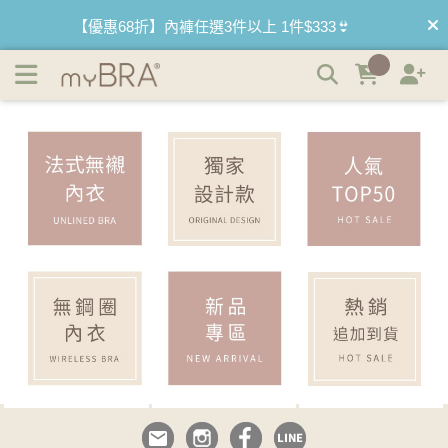
myBRA｜內衣品牌推薦｜最懂妳的內衣品牌 | myBRA 最懂
【優惠68折】內褲任選3件以上 1件$333👙
妳的內衣品牌
【買內衣免運費】台灣滿1200運費0元🚛
【首購優惠】新客最高可折$150再免運❗
【夏日滿額贈】把衣物壓縮收納袋回家 🌞
【父親節快樂】男內褲5件$999🧔