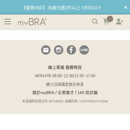
myBRA｜內衣品牌推薦｜最懂妳的內衣品牌 | myBRA 最懂
【優惠68折】內褲任選3件以上 1件$333👙
妳的內衣品牌
【買內衣免運費】台灣滿1200運費0元🚛
【首購優惠】新客最高可折$150再免運❗
【夏日滿額贈】把衣物壓縮收納袋回家 🌞
【父親節快樂】男內褲5件$999🧔
線上客服 服務時段
MON-FRI 09:00~12:30/13:30~17:00
週六日與國定假日休息
/
/
關於myBRA
企業徵才
165 防詐騙
禾荃國際有限公司 28754599 / 版權所有 COPYRIGHT©1996