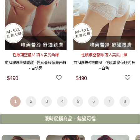
性感鏤空蕾絲 誘人美尻曲線
性感鏤空蕾絲 誘人美尻曲線
前扣爆爆®機能款 | 性感蕾絲低腰內褲
前扣爆爆®機能款 | 性感蕾絲低腰內褲
- 自信黑
- 白色
$490
$490
1
2
3
4
5
6
7
8
限時促銷商品，錯過可惜