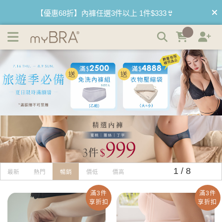
內褲3件$999 | myBRA 最懂妳的內衣品牌
【買內衣免運費】台灣滿1200運費0元🚛
【首購優惠】新客最高可折$150再免運❗
【夏日滿額贈】把衣物壓縮收納袋回家 🌞
【父親節快樂】男內褲5件$999🧔
1 / 8
最新
熱門
暢銷
價低
價高
滿3件
滿3件
享折扣
享折扣