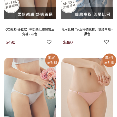
QQ美波-優雅款 | 牛奶絲低腰包臀三
無可比擬 Tactel®透氣排汗低腰內褲 -
角褲 - 灰色
黑色
$490
$390
滿3件
滿3件
享折扣
享折扣