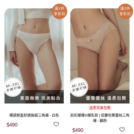
滿3件
滿3件
享折扣
享折扣
溫柔完美包臀
裸感輕盈舒適無痕三角褲 - 白色
前扣爆爆®爆乳款 | 低腰包臀蕾絲三角
褲 - 藕粉
$490
$490