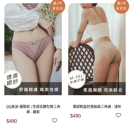
滿3件
滿3件
享折扣
享折扣
QQ美波-優雅款 | 性感低腰包臀三角
裸感輕盈舒適無痕三角褲 - 淺棕
褲 - 藕紫
$490
$490