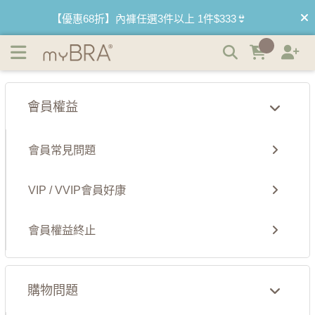
付款及配送 | myBRA 最懂妳的內衣品牌
【優惠68折】內褲任選3件以上 1件$333👙
【買內衣免運費】台灣滿1200運費0元🚛
【首購優惠】新客最高可折$150再免運❗
會員權益
【夏日滿額贈】把衣物壓縮收納袋回家 🌞
會員常見問題
【父親節快樂】男內褲5件$999🧔
VIP / VVIP會員好康
會員權益終止
購物問題