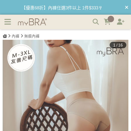
裸感輕盈舒適無痕三角褲 | myBRA 最懂妳的內衣品牌
【買內衣免運費】台灣滿1200運費0元🚛
【首購優惠】新客最高可折$150再免運❗
內褲
無痕內褲
【國際懶惰日】BRATOP2件95折 3件9折🌱
1
/
16