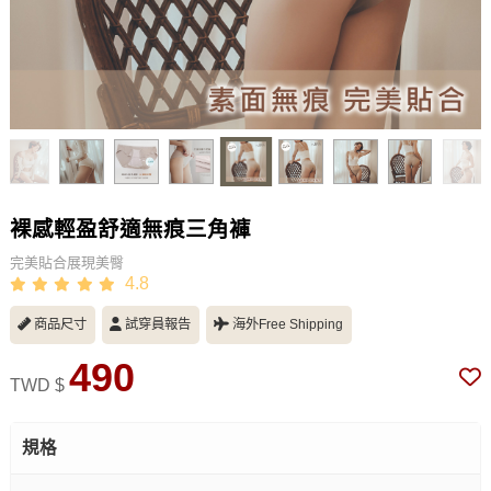
裸感輕盈舒適無痕三角褲
完美貼合展現美臀
4.8
商品尺寸
試穿員報告
海外Free Shipping
490
TWD $
規格