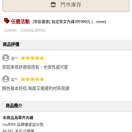
門市庫存
任選活動
[常態優惠] 指定款女內褲3件999元 (...more)
239090
239090LBR00L
商品評價
黃**
穿起來很舒適很透氣，也很性感可愛
菜**
顏色基本好搭,無痕又親膚的材質很讚
商品簡介
本商品為單件內褲
myBRA 品牌獨家設計款
M-3XL 多尺寸選擇