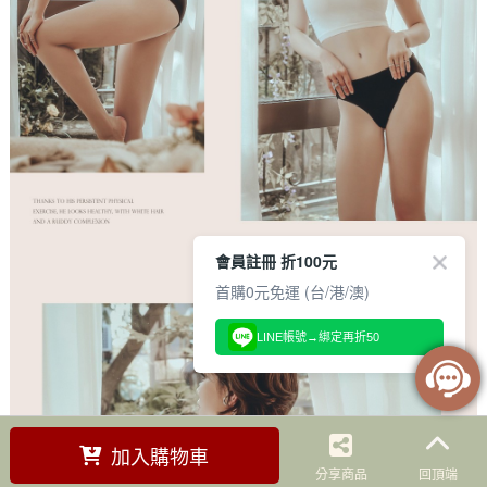
會員註冊 折100元
首購0元免運 (台/港/澳)
LINE帳號→綁定再折50
加入購物車
分享商品
回頂端