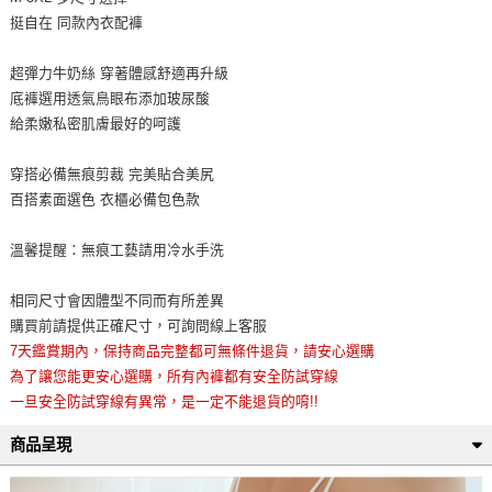
挺自在 同款內衣配褲
超彈力牛奶絲 穿著體感舒適再升級
底褲選用透氣鳥眼布添加玻尿酸
給柔嫩私密肌膚最好的呵護
穿搭必備無痕剪裁 完美貼合美尻
百搭素面選色 衣櫃必備包色款
溫馨提醒：無痕工藝請用冷水手洗
相同尺寸會因體型不同而有所差異
購買前請提供正確尺寸，可詢問線上客服
7天鑑賞期內，保持商品完整都可無條件退貨，請安心選購
為了讓您能更安心選購，所有內褲都有安全防試穿線
一旦安全防試穿線有異常，是一定不能退貨的唷!!
商品呈現