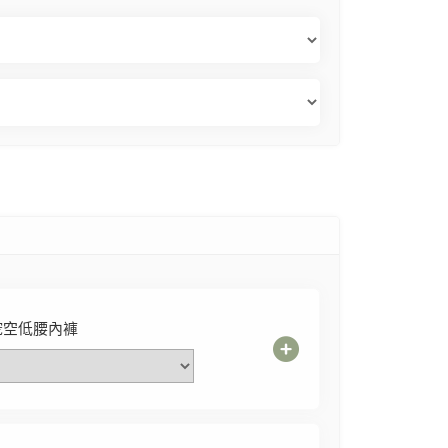
挖空低腰內褲