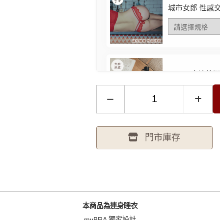
城市女郎 性感
HARU 水溶性
門市庫存
myBRA-蘋蘋
FREE 粉 -
選購
42B
本商品為連身睡衣
性感加倍 透膚
myBRA 獨家設計