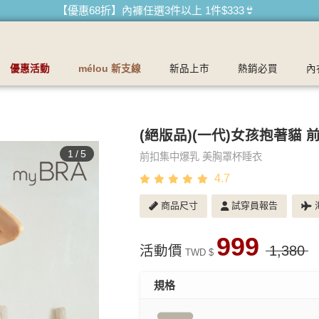
 最懂妳的內衣品牌
【優惠68折】內褲任選3件以上 1件$333👙
【買內衣免運費】台灣滿1200運費0元🚛
【首購優惠】新客最高可折$150再免運❗
優惠活動
mélou 新支線
新品上市
熱銷必買
內
【夏日滿額贈】把衣物壓縮收納袋回家 🌞
【父親節快樂】男內褲5件$999🧔
(絕版品)(一代)女孩抱著貓
1
/
5
前扣集中爆乳 美胸罩杯睡衣
4.7
商品尺寸
試穿員報告
海
999
活動價
1,380
TWD $
規格