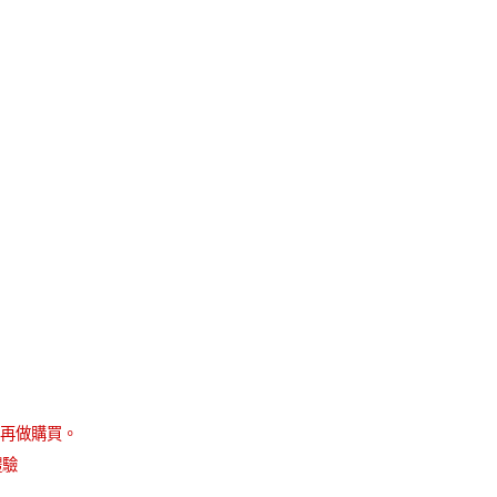
選購價$199 (現省191元)
確定並返回
再做購買。
體驗