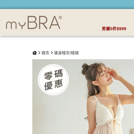
(絕版品)(一代)女孩抱著貓 前扣集中美胸罩杯式睡衣 | myBRA
男褲5件$999
睡衣
連身睡衣/睡裙