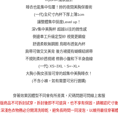
FREE 白色 -
睡衣也能集中包覆！妳的夜間美胸保養術
加入購物車
(一代)全尺寸內杯下厚上薄1cm
讓整體集中挺度Level up！
深V集中美胸杯 超越以往的微性感
側邊車工升級定型紗 視覺更顯瘦
舒適柔軟無鋼圈 鳥眼布透氣內杯
肩帶可做交叉美背 後方裙擺有蝴蝶結綁帶
不規則柔紗透視裙 修飾小腹和下半身曲線
(一代) XS~3XL、S+~XL+
大胸小胸女孩皆可穿的超集中美胸睡衣！
(不含小褲，如有需要可另行選購)
穿著效果因體型不同會有所差異，尺碼問題可問線上客服
版商品不可拆封試穿，拆封後即不可退貨，也不享有保固，請確認尺寸後
 深淺色衣物務必分開清洗晾乾，避免長時間一同浸泡，以維持最佳穿著