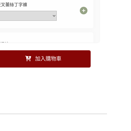
交叉蕾絲丁字褲
潤滑液
加入購物車
安安仿兔毛髮箍
價$129 (現省30元)
不滑落絲襪