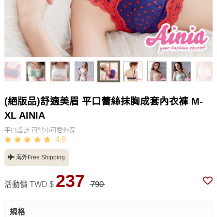
(絕版品)舒適美眉 平口蕾絲抹胸成套內衣褲 M-
XL AINIA
平口設計 可當小可愛外穿
4.9
海外Free Shipping
237
790
活動價
TWD $
規格