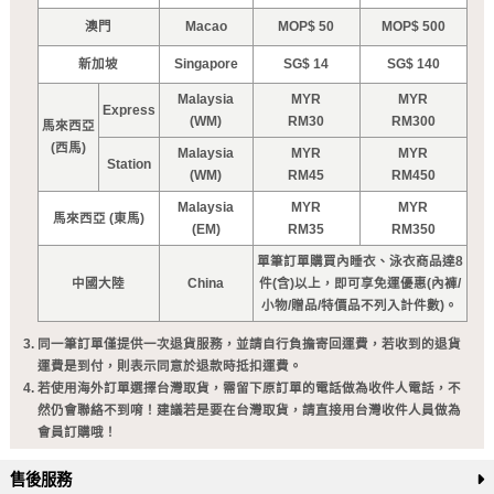
澳門
Macao
MOP$ 50
MOP$ 500
新加坡
Singapore
SG$ 14
SG$ 140
Malaysia
MYR
MYR
Express
(WM)
RM30
RM300
馬來西亞
(西馬)
Malaysia
MYR
MYR
Station
(WM)
RM45
RM450
Malaysia
MYR
MYR
馬來西亞 (東馬)
(EM)
RM35
RM350
單筆訂單購買內睡衣、泳衣商品達8
中國大陸
China
件(含)以上，即可享免運優惠(內褲/
小物/贈品/特價品不列入計件數)。
同一筆訂單僅提供一次退貨服務，並請自行負擔寄回運費，若收到的退貨
運費是到付，則表示同意於退款時抵扣運費。
若使用海外訂單選擇台灣取貨，需留下原訂單的電話做為收件人電話，不
然仍會聯絡不到唷！建議若是要在台灣取貨，請直接用台灣收件人員做為
會員訂購哦！
售後服務