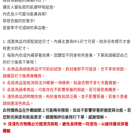
絲質無鋼圈的抹胸內衣了!
讓女人最私密的肌膚呼吸綻放~
內衣及小可愛功能兼具呢!
穿搭衣服的好幫手!
是夏季不可或缺的單品喔~
1. 成套商品均搭配固定尺寸，內褲主要為M-L尺寸可穿，除非另有標示才會
有更大的尺寸。
2. 每款內衣或內褲穿著效果，因體型不同會有所差異，下單前請確認自己
的尺寸後再下單唷！
3. 此商品為絕版商品不可拆封試穿，拆封後即不可退貨，也不享有保固，
請確認尺寸後再做購買。
4. 此區商品皆依消保法19條第一項條例，貼身衣物不享七天鑑賞期。
5. 此區為過季商品，可能存在不影響穿著的瑕疵，若可接受再購買。
6. 淺色商品因時間存放，布料會有局部泛黃，並不影響穿著，若會介意者
請挑選深色商品。
此特價商品在外觀細節上可能略有微瑕，但並不影響穿著舒適度與功能。若
您對完美度有較高要求，請謹慎評估後再行下單，感謝理解。
※ 深淺色衣物務必分開清洗晾乾，避免長時間一同浸泡，以維持最佳穿著
體驗