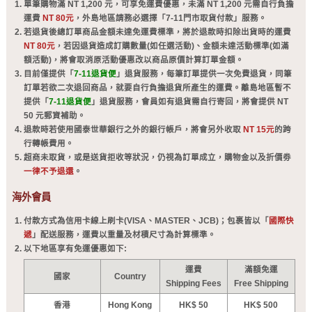
單筆購物滿 NT 1,200 元，可享免運費優惠，未滿 NT 1,200 元需自行負擔
運費
NT 80元
，外島地區請務必選擇「7-11門市取貨付款」服務。
若退貨後總訂單商品金額未達免運費標準，將於退款時扣除出貨時的運費
NT 80元
，若因退貨造成訂購數量(如任選活動)、金額未達活動標準(如滿
額活動)，將會取消原活動優惠改以商品原價計算訂單金額。
目前僅提供「
7-11退貨便
」退貨服務，每筆訂單提供一次免費退貨，同筆
訂單若欲二次退回商品，就要自行負擔退貨所產生的運費。離島地區暫不
提供「
7-11退貨便
」退貨服務，會員如有退貨需自行寄回，將會提供 NT
50 元郵資補助。
退款時若使用國泰世華銀行之外的銀行帳戶，將會另外收取
NT 15元
的跨
行轉帳費用。
超商未取貨，或是送貨拒收等狀況，仍視為訂單成立，購物金以及折價劵
一律不予退還
。
海外會員
付款方式為信用卡線上刷卡(VISA、MASTER、JCB)；包裹皆以「
國際快
遞
」配送服務，運費以重量及材積尺寸為計算標準。
以下地區享有免運優惠如下:
運費
滿額免運
國家
Country
Shipping Fees
Free Shipping
香港
Hong Kong
HK$ 50
HK$ 500