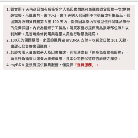
鑑賞期 7 天內商品如有瑕疵等非人為因素問題可免運費退貨服務一次(需包
裝完整、吊牌未剪、未下水)，逾 7 天則入保固期不可退貨或折抵新品。保
固期為收到貨日起第 8 至 100 天內，提供因本身內衣版型但非消耗品部份
的免費保固。內衣為精細手工製品，請買家務必提供商品損壞部位照片以
利判斷，是否可維修仍需與客服人員進行聯繫後確認。
100天的保固期間，來回的運費由 myBRA 支付。收到貨日第 101 天起，
由甜心您負擔來回運費。
若經客服人員確認是人為因素損壞，則無法享有「終身免費維修服務」，
須自行負擔來回運費及維修費用，且本公司仍保留可否維修之權益。
myBRA 並沒有提供換貨服務，僅提供
「退貨服務」。