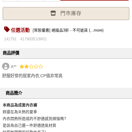
門市庫存
任選活動
[常態優惠] 絕版品3折 - 不可退貨 (...more)
141791
417900B10M01
商品評價
A**
舒服好穿的居家內衣,CP值非常高
商品簡介
本商品為成套內衣褲
妳還在為炎熱的夏季
內衣悶熱所造成的不舒適感到煩惱嗎?
是該為自己選一件舒適透氣材質